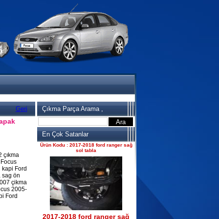
2017-2018 ford ranger 2.2
komple motor
Ürün Kodu : 2017-2018 ford ranger
dirksiyon simidi
Geri
Çıkma Parça Arama ,
kapak
2017-2018 ford ranger
En Çok Satanlar
dirksiyon simidi
Ürün Kodu : 2017-2018 ford ranger sağ
sol tabla
2 çıkma
 Focus
 kapi Ford
 sag ön
2007 çikma
Focus 2005-
pi Ford
2017-2018 ford ranger sağ