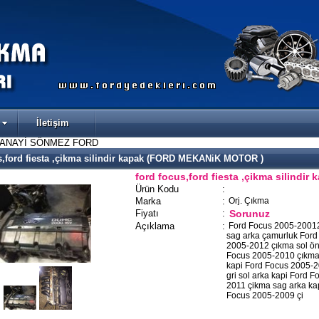
İletişim
SANAYİ SÖNMEZ FORD
s,ford fiesta ,çikma silindir kapak (FORD MEKANiK MOTOR )
ford focus,ford fiesta ,çikma silindir 
Ürün Kodu
:
Marka
:
Orj. Çıkma
Fiyatı
:
Sorunuz
Açıklama
:
Ford Focus 2005-2001
sag arka çamurluk Ford
2005-2012 çıkma sol ön
Focus 2005-2010 çıkma
kapi Ford Focus 2005-
gri sol arka kapi Ford 
2011 çikma sag arka ka
Focus 2005-2009 çi