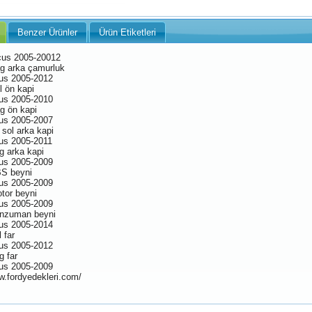
Benzer Ürünler
Ürün Etiketleri
us 2005-20012
g arka çamurluk
us 2005-2012
l ön kapi
us 2005-2010
g ön kapi
us 2005-2007
 sol arka kapi
us 2005-2011
g arka kapi
us 2005-2009
S beyni
us 2005-2009
tor beyni
us 2005-2009
nzuman beyni
us 2005-2014
 far
us 2005-2012
g far
us 2005-2009
w.fordyedekleri.com/