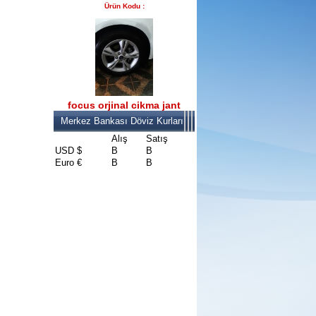
Ürün Kodu :
2017-2018 FORD RANGER
konsul
Ürün Kodu : 2017-2018 FORD RANGER
SOL ÖN KAPI DÖŞEMSİ
focus orjinal cikma jant
Merkez Bankası Döviz Kurları
Alış
Satış
USD $
B
B
Euro €
B
B
2017-2018 FORD RANGER
SOL ÖN KAPI DÖŞEMSİ
Ürün Kodu : 2017-2018 ford ranger şavft
2017-2018 ford ranger şavft