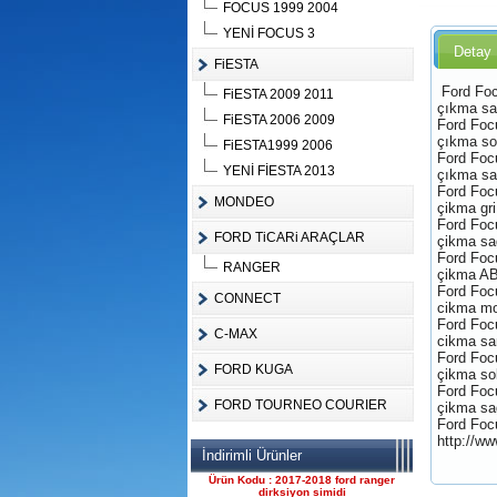
FOCUS 1999 2004
YENİ FOCUS 3
Detay
FiESTA
Ford Foc
FiESTA 2009 2011
Ürün Kodu :
çıkma sa
FiESTA 2006 2009
Ford Foc
çıkma so
FiESTA1999 2006
Ford Foc
YENİ FİESTA 2013
çıkma sa
Ford Foc
MONDEO
çikma gri
Ford Foc
FORD TiCARi ARAÇLAR
çikma sa
FORD CONNECT ÇIKMA
Ford Foc
ÇELİK JANT CANT
RANGER
çikma AB
Ürün Kodu : 2017-2018 ford ranger 2.2
Ford Foc
komple motor
CONNECT
cikma mo
Ford Foc
C-MAX
cikma sa
Ford Foc
FORD KUGA
çikma sol
Ford Foc
FORD TOURNEO COURIER
çikma sa
Ford Foc
http://ww
2017-2018 ford ranger 2.2
İndirimli Ürünler
komple motor
Ürün Kodu : 2017-2018 ford ranger
dirksiyon simidi