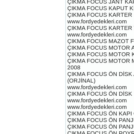
ÇIKMA FOCUS JANT KAP
ÇIKMA FOCUS KAPUT KİL
ÇIKMA FOCUS KARTER (
www.fordyedekleri.com
2017-2018 ford ranger abs
ÇIKMA FOCUS KARTER T
beyni
www.fordyedekleri.com
Ürün Kodu : 2017-2018 ford ranger vitez
mekanizması
ÇIKMA FOCUS MAZOT Fİ
ÇIKMA FOCUS MOTOR A
ÇIKMA FOCUS MOTOR K
ÇIKMA FOCUS MOTOR M
2008
ÇIKMA FOCUS ÖN DİSK A
(ORJİNAL)
2017-2018 ford ranger vitez
mekanizması
www.fordyedekleri.com
Ürün Kodu : 2017-2018 ford ranger arazi
ÇIKMA FOCUS ÖN DİSK 
şanzumanı
www.fordyedekleri.com
www.fordyedekleri.com
ÇIKMA FOCUS ÖN KAPI 
ÇIKMA FOCUS ÖN PANJU
ÇIKMA FOCUS ÖN PANJU
ÇIKMA FOCUS ÖN POYR
2017-2018 ford ranger arazi