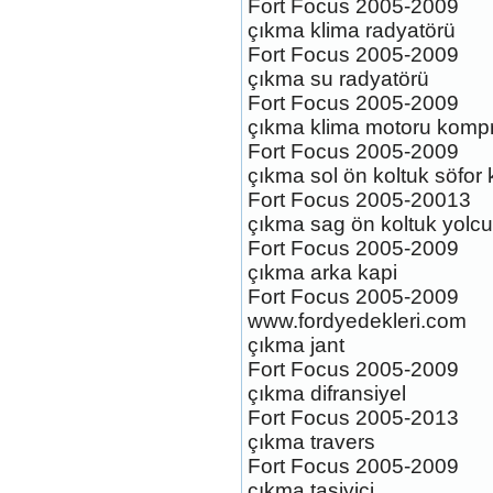
Fort Focus 2005-2009
çıkma klima radyatörü
Fort Focus 2005-2009
çıkma su radyatörü
Fort Focus 2005-2009
çıkma klima motoru komp
FORD FOCUS 3 ST
MARŞPİYEL TAKİMİ
Fort Focus 2005-2009
Ürün Kodu : FORD FOCUS 2011-2015
çıkma sol ön koltuk söfor 
ORJİNAL KALORİFER ISITİCISI
Fort Focus 2005-20013
çıkma sag ön koltuk yolcu
Fort Focus 2005-2009
çıkma arka kapi
Fort Focus 2005-2009
www.fordyedekleri.com
FORD FOCUS 2011-2015
çıkma jant
ORJİNAL KALORİFER
ISITİCISI
Fort Focus 2005-2009
Ürün Kodu :
çıkma difransiyel
Fort Focus 2005-2013
çıkma travers
Fort Focus 2005-2009
çıkma tasiyici