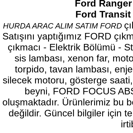
Ford Ranger
Ford Transi
çı
HURDA ARAC ALIM SATIM FORD
FORD FİESTA COK TEMİZ
SIFIR AYARINDA CİKMA
Satışını yaptığımız FORD çıkma
ŞANZUMAN
Ürün Kodu :
çıkmacı - Elektrik Bölümü - Sto
sis lambası, xenon far, motor
torpido, tavan lambası, enj
silecek motoru, gösterge sa
YENİ FİESTA 2013
beyni, FORD FOCUS ABS b
Ürün Kodu :
oluşmaktadır. Ürünlerimiz bu 
değildir. Güncel bilgiler için
irt
FORD C MAX 2011 - 2015