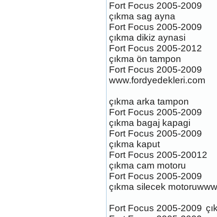
Fort Focus 2005-2009
çıkma sag ayna
Fort Focus 2005-2009
çıkma dikiz aynasi
Fort Focus 2005-2012
FİESTA ST CELİK JANT
çıkma ön tampon
TAKİMİ
Ürün Kodu : 2011-2014 FORD FOCUS
Fort Focus 2005-2009
ORJİNAL SPORTS ON KARLİK
www.fordyedekleri.com
çıkma arka tampon
Fort Focus 2005-2009
çıkma bagaj kapagi
Fort Focus 2005-2009
2011-2014 FORD FOCUS
çıkma kaput
ORJİNAL SPORTS ON
KARLİK
Fort Focus 2005-20012
Ürün Kodu :
çıkma cam motoru
Fort Focus 2005-2009
çıkma silecek motoruwww
Fort Focus 2005-2009
çı