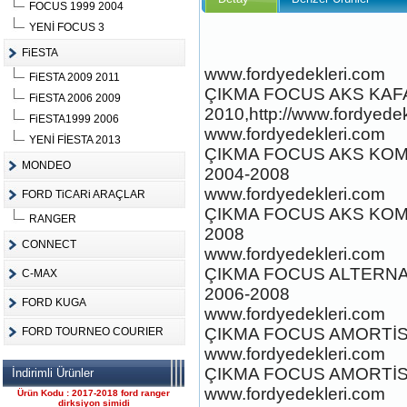
FOCUS 1999 2004
YENİ FOCUS 3
FiESTA
www.fordyedekleri.com
FiESTA 2009 2011
ÇIKMA FOCUS AKS KAFAS
FiESTA 2006 2009
FORD CONNECT ÇIKMA
2010,http://www.fordyedek
ÇELİK JANT CANT
FiESTA1999 2006
www.fordyedekleri.com
Ürün Kodu : 2017-2018 ford ranger 2.2
YENİ FİESTA 2013
komple motor
ÇIKMA FOCUS AKS KOMP
MONDEO
2004-2008
www.fordyedekleri.com
FORD TiCARi ARAÇLAR
ÇIKMA FOCUS AKS KOMP
RANGER
2008
CONNECT
www.fordyedekleri.com
2017-2018 ford ranger 2.2
ÇIKMA FOCUS ALTERNA
C-MAX
komple motor
2006-2008
Ürün Kodu : 2017-2018 ford ranger
dirksiyon simidi
FORD KUGA
www.fordyedekleri.com
ÇIKMA FOCUS AMORTİS
FORD TOURNEO COURIER
www.fordyedekleri.com
ÇIKMA FOCUS AMORTİSÖ
İndirimli Ürünler
www.fordyedekleri.com