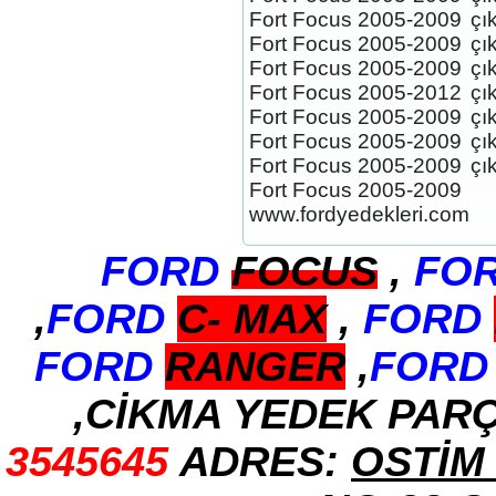
Fort Focus 2005-2009
çı
Fort Focus 2005-2009
çı
Fort Focus 2005-2009
çı
Fort Focus 2005-2012
çı
TÜM ORJİNAL FORD ÇİKMA
Fort Focus 2005-2009
çı
PARÇALARI
Fort Focus 2005-2009
çı
Ürün Kodu : FORD FİESTA SIFIR
ORJİNAL ST ÇELİK JANT TAKİMİ 17 İNÇ.
Fort Focus 2005-2009
çı
Fort Focus 2005-2009
www.fordyedekleri.com
FORD
FOCUS
,
FO
FORD FİESTA SIFIR ORJİNAL
,
FORD
C-
MAX
,
FORD
ST ÇELİK JANT TAKİMİ
Ürün Kodu : FORD FOCUS 3 ORJİNAL
KOL DAYAMA SETİ
FORD
RANGER
,
FORD
,CİKMA YEDEK PAR
3545645
ADRES:
OSTİM 