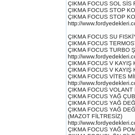
ÇIKMA FOCUS SOL SİS FA
ÇIKMA FOCUS STOP KO
ÇIKMA FOCUS STOP KO
http://www.fordyedekleri.
2017-2018 FORD RANGER
GÖĞÜS AİRBAĞ TAKIM
Ürün Kodu : 2017-2018 FORD RANGER
ÇIKMA FOCUS SU FISKİ
ELFREN TABANCASI
ÇIKMA FOCUS TERMOSTA
ÇIKMA FOCUS TURBO ŞA
http://www.fordyedekleri.
ÇIKMA FOCUS V KAYIŞ Kİ
ÇIKMA FOCUS V KAYIŞ Kİ
ÇIKMA FOCUS VİTES MİL
2017-2018 FORD RANGER
ELFREN TABANCASI
http://www.fordyedekleri.
Ürün Kodu : 2017-2018 FORD RANGER
ÇIKMA FOCUS VOLANT K
2.2 OTAMATİK ŞANZUMAN
ÇIKMA FOCUS YAĞ ÇUBU
ÇIKMA FOCUS YAĞ DEĞİŞ
ÇIKMA FOCUS YAĞ DEĞİŞ
(MAZOT FİLTRESİZ)
http://www.fordyedekleri.
ÇIKMA FOCUS YAĞ POMP
2017-2018 FORD RANGER