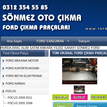
Ana Sayfa
FORD SANZUMAN
İletişim
HURDA ARAC ALIM SATIM ANKARA YILDIZ SANAYİ SÖNMEZ FORD
Ford Cikma Parça
TÜM ORJİNAL FORD ÇİKMA PARÇAL
FORD MEKANiK MOTOR
FORD KAPORTA AKSAMI
FORD BEYiN ELEKTRONiK
FORD AiRBAG
FOCUS
FOCUS 2009 2011
Ürün Kodu :
FOCUS 2005 2008
Detay
Benzer Ürünler