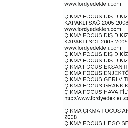
2017-2018 FORD RANGER
www.fordyedekleri.com
SOL ÖN KAPI DÖŞEMSİ
Ürün Kodu : 2017-2018 ford ranger şavft
ÇIKMA FOCUS DIŞ DİKİZ
KAPAKLI SAĞ 2005-200
www.fordyedekleri.com
ÇIKMA FOCUS DIŞ DİKİZ
KAPAKLI SOL 2005-2006
www.fordyedekleri.com
2017-2018 ford ranger şavft
ÇIKMA FOCUS DIŞ DİKİZ
ÇIKMA FOCUS DIŞ DİKİZ
Ürün Kodu : 2017-2018 ford ranger sol
ayna
ÇIKMA FOCUS EKSANTRİ
ÇIKMA FOCUS ENJEKTÖR
ÇIKMA FOCUS GERİ VİT
ÇIKMA FOCUS GRANK KA
ÇIKMA FOCUS HAVA FİLT
http://www.fordyedekleri.
2017-2018 ford ranger sol
ayna
ÇIKMA ÇIKMA FOCUS AKS
Ürün Kodu : 2017-2018 ford ranger abs
beyni
2008
ÇIKMA FOCUS HEGO SE