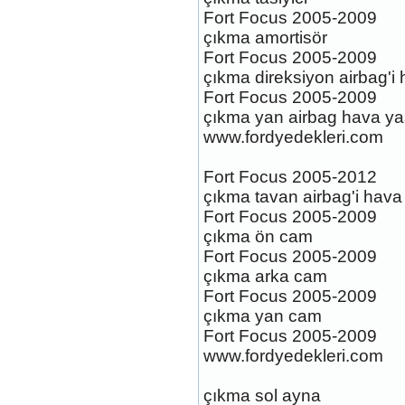
Fort Focus 2005-2009
ford mondeo selective jant
çıkma amortisör
Ürün Kodu : 2004-2008 FORD MONDEO
Fort Focus 2005-2009
17 inc ORJİNAL ÇELİK JANT TAKİMİ
çıkma direksiyon airbag'i 
Fort Focus 2005-2009
çıkma yan airbag hava yas
www.fordyedekleri.com
Fort Focus 2005-2012
2004-2008 FORD MONDEO 17
çıkma tavan airbag'i hava 
inc ORJİNAL ÇELİK JANT
TAKİMİ
Fort Focus 2005-2009
Ürün Kodu :
çıkma ön cam
Fort Focus 2005-2009
çıkma arka cam
Fort Focus 2005-2009
çıkma yan cam
Fort Focus 2005-2009
focus dizel cvt triptonik
www.fordyedekleri.com
şanzuman
Ürün Kodu : FİESTA ST CELİK JANT
TAKİMİ
çıkma sol ayna