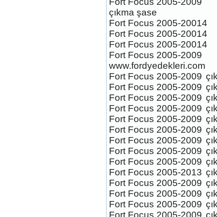
Fort Focus 2005-2009
Ford Focus Celik Jant
çıkma şase
Fort Focus 2005-20014
Ürün Kodu :
Fort Focus 2005-20014
Fort Focus 2005-20014
Fort Focus 2005-2009
www.fordyedekleri.com
Fort Focus 2005-2009
çı
Fort Focus 2005-2009
çı
YENİ FORD FOCUS İÇİN
Fort Focus 2005-2009
çı
ÇİKMA ORJİNAL PARCALAR
Fort Focus 2005-2009
çı
Ürün Kodu :
Fort Focus 2005-2009
çı
Fort Focus 2005-2009
çı
Fort Focus 2005-2009
çı
Fort Focus 2005-2009
çı
Fort Focus 2005-2009
çı
Fort Focus 2005-2013
çı
FORD FOCUS
Fort Focus 2005-2009
çı
,FİESTA,MONDEO, KUGA,
Fort Focus 2005-2009
çı
SİLİNDİR KAPAK ORJİNAL
Ürün Kodu :
CİKMA
Fort Focus 2005-2009
çı
Fort Focus 2005-2009
çı