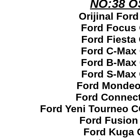
NO:38 
FORD FOCUS 3 ORJİNAL
KOL DAYAMA SETİ
Ürün Kodu : ford şanzuman
Orijinal For
Ford Focus 
Ford Fiesta
Ford C-Max 
ford çikma orjinal şanzuman
Ford B-Max 
Ürün Kodu :
Ford S-Max 
Ford Mondeo
Ford Connect
Ford Yeni Tourneo 
ford kilima kompresörü
Ford Fusion
Ürün Kodu :
Ford Kuga 