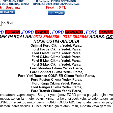
u : FIESTA ÖN PANEL
Ürün Kodu : FIESTA ÖN TAMPON
9-2012 ORJINAL CIKMA
TRAVERSİ 2009-2013 CIKMA ORJİNAL
tı : Sorunuz
Fiyatı : 0 TL
<< Geri
>
RD
FUSİON
,
FORD
C-
MAX
,
FORD
MONDEO
,
FORD
CONN
EDEK PARÇALARI
0312 3545585 - 0312 3545645
ADRES:
OST
NO:38 OSTİM
-
ANKARA
Orijinal Ford Cikma Yedek Parca,
Ford Focus Cikma Yedek Parca,
Ford Fiesta Cikma Yedek Parca,
Ford C-Max Cikma Yedek Parca,
Ford B-Max Cikma Yedek Parca,
Ford S-Max Cikma Yedek Parca,
Ford Mondeo Cikma Yedek Parca,
Ford Connect Cikma Yedek Parca,
Ford Yeni Tourneo COURIER Cikma Yedek Parca,
Ford Fusion Cikma Yedek Parca,
Ford Kuga Cikma Yedek Parca,
Ford Ranger Cikma Yedek Parca,
Ford Transit Cikma Yedek Parca
,
ın satışını yapmaktayız. Satışını yaptığımız FORD çıkma parçalar orjinal ve 
 lambası, xenon far, motor beyni, klima, far kolu, silecek kolu, torpido, tavan
ONNECT enjektör, motor beyni, FORD FOCUS ABS beyni, abs beyni vs parçal
erden ibaret değildir. Güncel bilgiler için telefon, msn, e-posta veya gsm yoluy