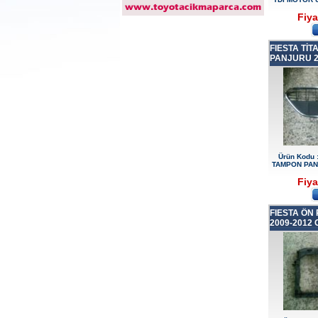
Fiya
2017-2018 ford ranger arka
tampon
FIESTA Tİ
Ürün Kodu : 2017-2018 ford ranger
dirksiyon simidi
PANJURU 20
2017-2018 ford ranger
Ürün Kodu 
dirksiyon simidi
TAMPON PAN
Ürün Kodu : 2017-2018 FORD RANGER
Fiya
konsul
FIESTA ÖN
2009-2012 
2017-2018 FORD RANGER
konsul
Ürün Kodu : 2017-2018 FORD RANGER
SOL ÖN KAPI DÖŞEMSİ