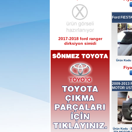
Ford FiES
2017-2018 ford ranger
dirksiyon simidi
Ürün Kodu : 2017-2018 ford ranger sağ
sol tabla
Ürün Kodu
Fiya
2009-2013 
MOTOR UST
2017-2018 ford ranger sağ
sol tabla
Ürün Kodu : 2017-2018 ford ranger arka
tampon
Ürün Kodu :
TDI MOTOR 