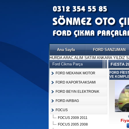
Ana Sayfa
FORD SANZUMAN
HURDA ARAC ALIM SATIM ANKARA YILDIZ 
Ford Cikma Parça
FiESTA 20
FORD FİES
FORD MEKANiK MOTOR
VE KOMPLE
FORD KAPORTA AKSAMI
FORD BEYiN ELEKTRONiK
FORD AiRBAG
FOCUS
FOCUS 2009 2011
Fiya
FOCUS 2005 2008