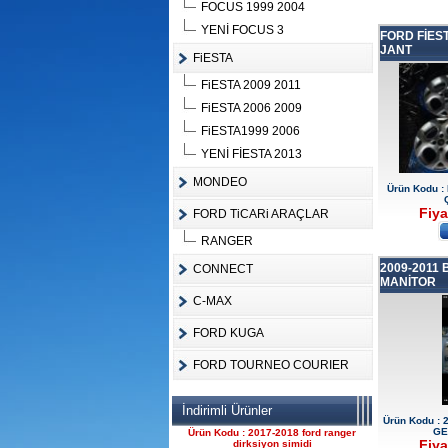
FOCUS 1999 2004
YENİ FOCUS 3
FORD FİES
JANT
FiESTA
FiESTA 2009 2011
Ürün Kodu :
FiESTA 2006 2009
FiESTA1999 2006
YENİ FİESTA 2013
MONDEO
Ürün Kodu :
Fiya
FORD TiCARi ARAÇLAR
FORD CONNECT ÇIKMA
ÇELİK JANT CANT
RANGER
Ürün Kodu : 2017-2018 ford ranger 2.2
komple motor
2009-2011 
CONNECT
MANİTOR
C-MAX
FORD KUGA
FORD TOURNEO COURIER
2017-2018 ford ranger 2.2
İndirimli Ürünler
komple motor
Ürün Kodu : 
GE
Ürün Kodu : 2017-2018 ford ranger
Fiya
dirksiyon simidi