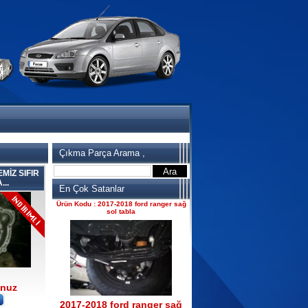
2017-2018 ford ranger 2.2
komple motor
Ürün Kodu : 2017-2018 ford ranger
dirksiyon simidi
Çıkma Parça Arama ,
MİZ SIFIR
2017-2018 ford ranger
..
En Çok Satanlar
dirksiyon simidi
Ürün Kodu : 2017-2018 ford ranger sağ
sol tabla
unuz
2017-2018 ford ranger sağ