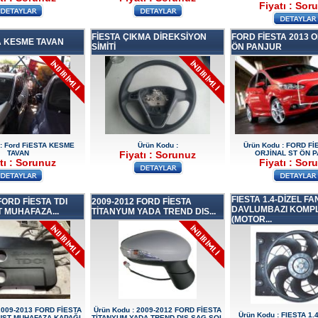
Fiyatı : Sor
FİESTA ÇIKMA DİREKSİYON
FORD FİESTA 2013 O
TA KESME TAVAN
SİMİTİ
ÖN PANJUR
 : Ford FiESTA KESME
Ürün Kodu :
Ürün Kodu : FORD Fİ
TAVAN
Fiyatı : Sorunuz
ORJİNAL ST ÖN 
tı : Sorunuz
Fiyatı : Sor
FIESTA 1.4-DİZEL FA
FORD FİESTA TDI
2009-2012 FORD FİESTA
DAVLUMBAZI KOMPL
 MUHAFAZA...
TİTANYUM YADA TREND DIS...
(MOTOR...
 2009-2013 FORD FİESTA
Ürün Kodu : 2009-2012 FORD FİESTA
Ürün Kodu : FIESTA 1.
UST MUHAFAZA KAPAĞI
TİTANYUM YADA TREND DIS SAG SOL