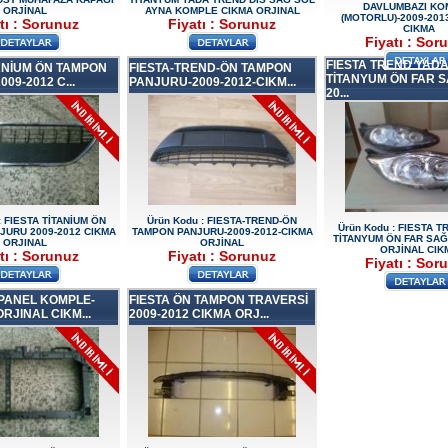
DAVLUMBAZI KO
ORJİNAL
AYNA KOMPLE CIKMA ORJINAL
(MOTORLU)-2009-201
tı : Sorunuz
Fiyatı : Sorunuz
CIKMA
Fiyatı : Sor
FIESTA TREND YAD
TANİUM ÖN TAMPON
FIESTA-TREND-ÖN TAMPON
TİTANYUM ÖN FAR S
09-2012 C...
PANJURU-2009-2012-CIKM...
20...
: FIESTA TİTANİUM ÖN
Ürün Kodu : FIESTA-TREND-ÖN
Ürün Kodu : FIESTA 
JURU 2009-2012 CIKMA
TAMPON PANJURU-2009-2012-CIKMA
TİTANYUM ÖN FAR SAĞ 
ORJINAL
ORJİNAL
ORJİNAL CIK
tı : Sorunuz
Fiyatı : Sorunuz
Fiyatı : Sor
 PANEL KOMPLE-
FIESTA ÖN TAMPON TRAVERSİ
ORJINAL CIKM...
2009-2012 CIKMA ORJ...