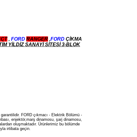
2017-2018 ford ranger vitez
mekanizması
Ürün Kodu : 2017-2018 ford ranger arazi
şanzumanı
ECT
,
FORD
RANGER
,
FORD
ÇİKMA
İM YİLDİZ SANAYİ SİTESİ 3-BLOK
2017-2018 ford ranger arazi
şanzumanı
Ürün Kodu : 2017-2018 FORD RANGER
HAVA FLTRE KAZANI
garantilidir. FORD çıkmacı - Elektrik Bölümü -
 lambası, enjektör,marş dinamosu, şarj dinamosu,
ardan oluşmaktadır. Ürünlerimiz bu bölümde
la irtibata geçin.
2017-2018 FORD RANGER
HAVA FLTRE KAZANI