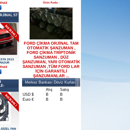
unuz
Ürün Kodu :
RJİNAL ST
2017-2018 FORD RANGER
konsul
Ürün Kodu : 2017-2018 FORD RANGER
SOL ÖN KAPI DÖŞEMSİ
FORD ÇİKMA ORJİNAL TAM
OTOMATİK ŞANZUMAN ,
FORD ÇİKMA TRİPTONİK
SANZUMAN , DÜZ
ESTA 2013
ŞANZUMAN, YARI OTOMATİK
PANJUR
unuz
SANZUMAN ,TÜM FORD LAR
İÇİN GARANTİLİ
2017-2018 FORD RANGER
ŞANZUMANLAR ...
SOL ÖN KAPI DÖŞEMSİ
N
Merkez Bankası Döviz Kurları
Ürün Kodu : 2017-2018 ford ranger şavft
E-
Alış
Satış
USD $
B
B
Euro €
B
B
2017-2018 ford ranger şavft
4-DİZEL FAN