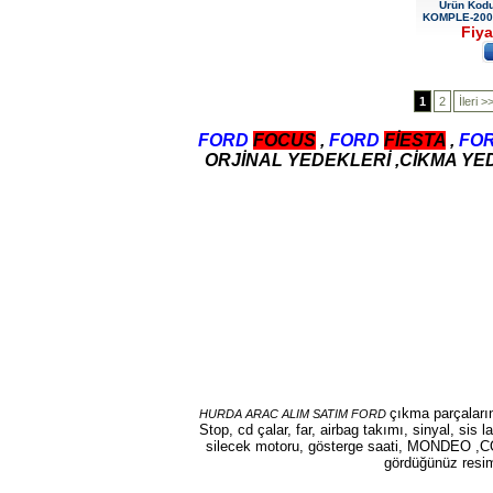
Ürün Kod
KOMPLE-200
Fiya
1
2
İleri >
2017-2018 FORD RANGER
FORD
FOCUS
,
FORD
FİESTA
,
FO
SOL ÖN KAPI DÖŞEMSİ
ORJİNAL YEDEKLERİ ,CİKMA Y
Ürün Kodu : 2017-2018 ford ranger şavft
2017-2018 ford ranger şavft
Ürün Kodu : 2017-2018 ford ranger sol
ayna
çıkma parçaların
HURDA ARAC ALIM SATIM FORD
Stop, cd çalar, far, airbag takımı, sinyal, sis
silecek motoru, gösterge saati, MONDEO ,C
gördüğünüz resiml