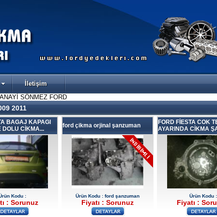
İletişim
SANAYİ SÖNMEZ FORD
09 2011
TA BAGAJ KAPAGI
FORD FİESTA COK TE
ford çikma orjinal şanzuman
 DOLU CİKMA...
AYARINDA CİKMA ŞA.
Ürün Kodu :
Ürün Kodu : ford şanzuman
Ürün Kodu :
tı : Sorunuz
Fiyatı : Sorunuz
Fiyatı : Sor