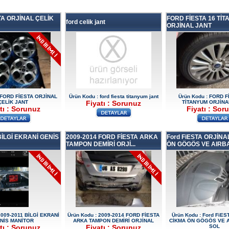
TA ORJİNAL ÇELİK
FORD FİESTA 16 Tİ
ford celik jant
ORJİNAL JANT
 FORD FİESTA ORJİNAL
Ürün Kodu : ford fiesta titanyum jant
Ürün Kodu : FORD F
ÇELİK JANT
Fiyatı : Sorunuz
TİTANYUM ORJİNA
tı : Sorunuz
Fiyatı : Sor
BİLGİ EKRANİ GENİS
2009-2014 FORD FİESTA ARKA
Ford FiESTA ORJİNA
TAMPON DEMİRİ ORJİ...
ÖN GÖGÖS VE AIRBAG
2009-2011 BİLGİ EKRANİ
Ürün Kodu : 2009-2014 FORD FİESTA
Ürün Kodu : Ford FiE
NİS MANİTOR
ARKA TAMPON DEMİRİ ORJİNAL
CİKMA ÖN GÖGÖS VE 
tı : Sorunuz
Fiyatı : Sorunuz
SOL