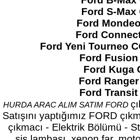
Ford B-Max 
Ford S-Max 
Ford Mondeo
Ford Connect
2017-2018 FORD RANGER
SOL ÖN KAPI DÖŞEMSİ
Ford Yeni Tourneo 
Ürün Kodu : 2017-2018 ford ranger şavft
Ford Fusion
Ford Kuga 
Ford Ranger
Ford Transi
2017-2018 ford ranger şavft
çı
HURDA ARAC ALIM SATIM FORD
Ürün Kodu : 2017-2018 ford ranger sol
ayna
Satışını yaptığımız FORD çıkma
çıkmacı - Elektrik Bölümü - Sto
sis lambası, xenon far, motor