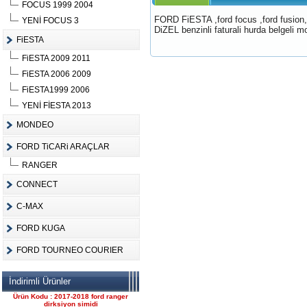
FOCUS 1999 2004
FORD FiESTA ,ford focus ,ford fusion, 
YENİ FOCUS 3
DiZEL benzinli faturali hurda belgeli mot
FiESTA
FiESTA 2009 2011
Ürün Kodu :
FiESTA 2006 2009
FiESTA1999 2006
YENİ FİESTA 2013
MONDEO
FORD TiCARi ARAÇLAR
FORD CONNECT ÇIKMA
ÇELİK JANT CANT
RANGER
Ürün Kodu : 2017-2018 ford ranger 2.2
komple motor
CONNECT
C-MAX
FORD KUGA
FORD TOURNEO COURIER
2017-2018 ford ranger 2.2
İndirimli Ürünler
komple motor
Ürün Kodu : 2017-2018 ford ranger
dirksiyon simidi