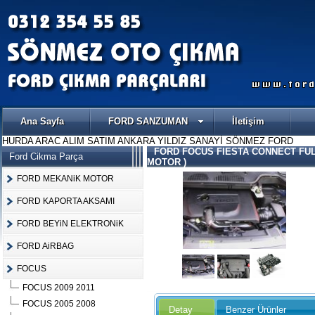
Ana Sayfa
FORD SANZUMAN
İletişim
HURDA ARAC ALIM SATIM ANKARA YILDIZ SANAYİ SÖNMEZ FORD
FORD FOCUS FIESTA CONNECT FUL
Ford Cikma Parça
MOTOR )
FORD MEKANiK MOTOR
FORD KAPORTA AKSAMI
FORD BEYiN ELEKTRONiK
FORD AiRBAG
FOCUS
FOCUS 2009 2011
FOCUS 2005 2008
Detay
Benzer Ürünler