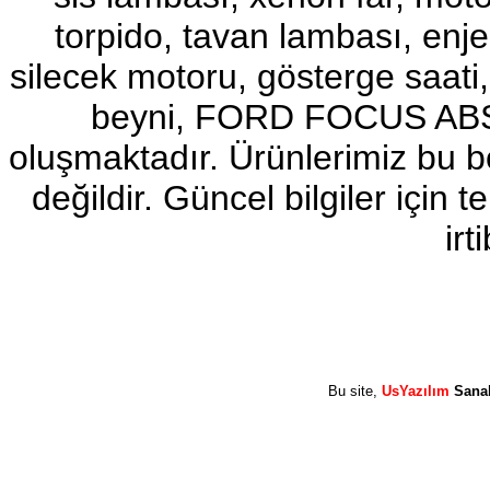
torpido, tavan lambası, enj
2017-2018 ford ranger sol
ayna
Ürün Kodu : 2017-2018 ford ranger abs
silecek motoru, gösterge sa
beyni
beyni, FORD FOCUS ABS b
oluşmaktadır. Ürünlerimiz bu 
değildir. Güncel bilgiler için
2017-2018 ford ranger abs
irt
beyni
Ürün Kodu : 2017-2018 ford ranger vitez
mekanizması
Bu site,
UsYazılım
Sana
2017-2018 ford ranger vitez
mekanizması
Ürün Kodu : 2017-2018 ford ranger arazi
şanzumanı