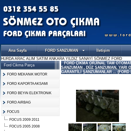
Ana Sayfa
FORD SANZUMAN
İletişim
HURDA ARAC ALIM SATIM ANKARA YILDIZ SANAYİ SÖNMEZ FORD
FORD ÇİKMA ORJİNAL TAM OTOMAT
Ford Cikma Parça
SANZUMAN , DÜZ ŞANZUMAN, YARI 
GARANTİLİ ŞANZUMANLAR ... (FORD
FORD MEKANiK MOTOR
FORD KAPORTA AKSAMI
FORD BEYiN ELEKTRONiK
FORD AiRBAG
FOCUS
FOCUS 2009 2011
FOCUS 2005 2008