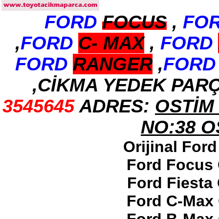
FORD
FOCUS
,
FO
2017-2018 ford ranger arka
tampon
Ürün Kodu : 2017-2018 ford ranger
,
FORD
C-
MAX
,
FORD
dirksiyon simidi
FORD
RANGER
,
FORD
,CİKMA YEDEK PAR
3545645
ADRES:
OSTİM 
2017-2018 ford ranger
dirksiyon simidi
Ürün Kodu : 2017-2018 FORD RANGER
NO:38 
konsul
Orijinal For
Ford Focus 
Ford Fiesta
2017-2018 FORD RANGER
Ford C-Max 
konsul
Ürün Kodu : 2017-2018 FORD RANGER
SOL ÖN KAPI DÖŞEMSİ