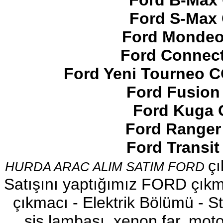
Ford B-Max 
Ford S-Max 
Ford Mondeo
Ford Connect
2017-2018 FORD RANGER
SOL ÖN KAPI DÖŞEMSİ
Ford Yeni Tourneo 
Ürün Kodu : 2017-2018 ford ranger şavft
Ford Fusion
Ford Kuga 
Ford Ranger
Ford Transi
2017-2018 ford ranger şavft
çı
HURDA ARAC ALIM SATIM FORD
Ürün Kodu : 2017-2018 ford ranger sol
ayna
Satışını yaptığımız FORD çıkma
çıkmacı - Elektrik Bölümü - Sto
sis lambası, xenon far, motor