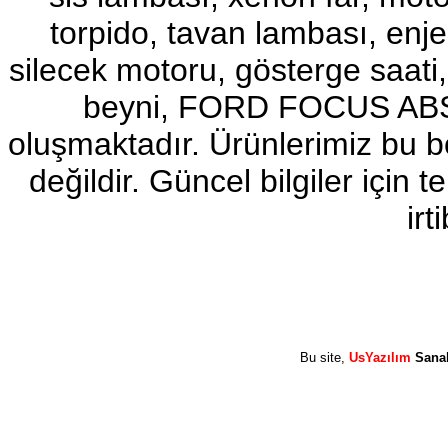
torpido, tavan lambası, enj
2017-2018 ford ranger sol
ayna
Ürün Kodu : 2017-2018 ford ranger abs
silecek motoru, gösterge sa
beyni
beyni, FORD FOCUS ABS b
oluşmaktadır. Ürünlerimiz bu 
değildir. Güncel bilgiler için
2017-2018 ford ranger abs
irt
beyni
Ürün Kodu : 2017-2018 ford ranger vitez
mekanizması
Bu site,
UsYazılım
Sana
2017-2018 ford ranger vitez
mekanizması
Ürün Kodu : 2017-2018 ford ranger arazi
şanzumanı