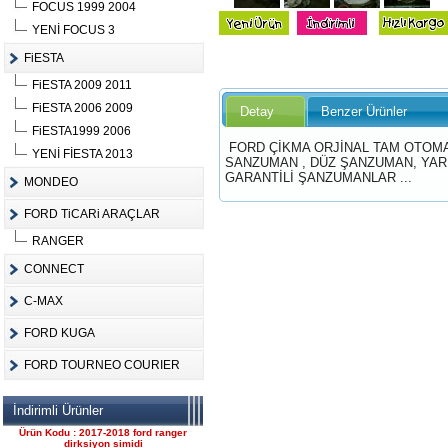
FOCUS 1999 2004
YENİ FOCUS 3
FiESTA
FiESTA 2009 2011
Ürün Kodu :
FiESTA 2006 2009
Detay
Benzer Ürünler
FiESTA1999 2006
FORD ÇİKMA ORJİNAL TAM OTOMA
YENİ FİESTA 2013
SANZUMAN , DÜZ ŞANZUMAN, YAR
GARANTİLİ ŞANZUMANLAR ...
MONDEO
FORD TiCARi ARAÇLAR
FORD CONNECT ÇIKMA
ÇELİK JANT CANT
RANGER
Ürün Kodu : 2017-2018 ford ranger 2.2
komple motor
CONNECT
C-MAX
FORD KUGA
FORD TOURNEO COURIER
2017-2018 ford ranger 2.2
İndirimli Ürünler
komple motor
Ürün Kodu : 2017-2018 ford ranger
dirksiyon simidi