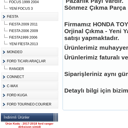
Pazarlık Payı Vardır.
FOCUS 1999 2004
Sönmez Çıkma Parça
YENİ FOCUS 3
FiESTA
Firmamız HONDA TOYO
FiESTA 2009 2011
Ürün Kodu :
Orjinal Çıkma - Yeni Y
FiESTA 2006 2009
satışı yapmaktadır.
FiESTA1999 2006
YENİ FİESTA 2013
Ürünlerimiz muhayyer
MONDEO
Ürünlerimiz faturalı ve
FORD TiCARi ARAÇLAR
FORD CONNECT ÇIKMA
ÇELİK JANT CANT
RANGER
Siparişleriniz aynı gün
Ürün Kodu : 2017-2018 ford ranger 2.2
komple motor
CONNECT
C-MAX
Detaylı bilgi için bizi
FORD KUGA
FORD TOURNEO COURIER
2017-2018 ford ranger 2.2
İndirimli Ürünler
komple motor
Ürün Kodu : 2017-2018 ford ranger
dirksiyon simidi