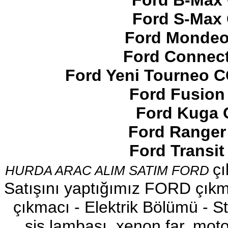
Ford B-Max 
Ford S-Max 
Ford Mondeo
Ford Connect
2017-2018 FORD RANGER
SOL ÖN KAPI DÖŞEMSİ
Ford Yeni Tourneo 
Ürün Kodu : 2017-2018 ford ranger şavft
Ford Fusion
Ford Kuga 
Ford Ranger
Ford Transi
2017-2018 ford ranger şavft
çı
HURDA ARAC ALIM SATIM FORD
Ürün Kodu : 2017-2018 ford ranger sol
ayna
Satışını yaptığımız FORD çıkma
çıkmacı - Elektrik Bölümü - Sto
sis lambası, xenon far, motor