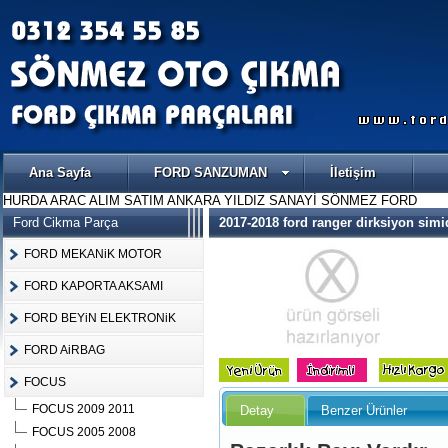
Ana Sayfa
FORD SANZUMAN
İletişim
HURDA ARAC ALIM SATIM ANKARA YILDIZ SANAYİ SÖNMEZ FORD
Ford Cikma Parça
2017-2018 ford ranger dirksiyon sim
FORD MEKANiK MOTOR
FORD KAPORTA AKSAMI
FORD BEYiN ELEKTRONiK
FORD AiRBAG
FOCUS
FOCUS 2009 2011
Detay
Benzer Ürünler
FOCUS 2005 2008