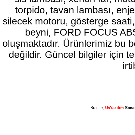
torpido, tavan lambası, enj
2017-2018 ford ranger sol
ayna
Ürün Kodu : 2017-2018 ford ranger abs
silecek motoru, gösterge sa
beyni
beyni, FORD FOCUS ABS b
oluşmaktadır. Ürünlerimiz bu 
değildir. Güncel bilgiler için
2017-2018 ford ranger abs
irt
beyni
Ürün Kodu : 2017-2018 ford ranger vitez
mekanizması
Bu site,
UsYazılım
Sana
2017-2018 ford ranger vitez
mekanizması
Ürün Kodu : 2017-2018 ford ranger arazi
şanzumanı