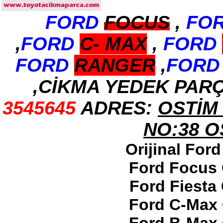
FORD
FOCUS
,
FO
2017-2018 ford ranger arka
tampon
Ürün Kodu : 2017-2018 ford ranger
,
FORD
C-
MAX
,
FORD
dirksiyon simidi
FORD
RANGER
,
FORD
,CİKMA YEDEK PAR
3545645
ADRES:
OSTİM 
2017-2018 ford ranger
dirksiyon simidi
Ürün Kodu : 2017-2018 FORD RANGER
NO:38 
konsul
Orijinal For
Ford Focus 
Ford Fiesta
2017-2018 FORD RANGER
Ford C-Max 
konsul
Ürün Kodu : 2017-2018 FORD RANGER
SOL ÖN KAPI DÖŞEMSİ