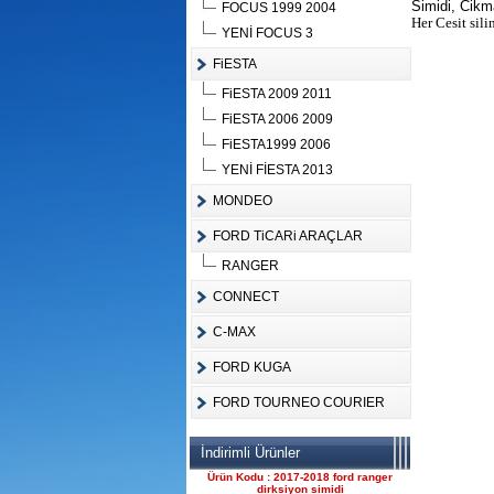
Simidi, Cikm
FOCUS 1999 2004
Her Cesit sili
YENİ FOCUS 3
FiESTA
FiESTA 2009 2011
Ürün Kodu :
FiESTA 2006 2009
FiESTA1999 2006
YENİ FİESTA 2013
MONDEO
FORD TiCARi ARAÇLAR
FORD CONNECT ÇIKMA
ÇELİK JANT CANT
RANGER
Ürün Kodu : 2017-2018 ford ranger 2.2
komple motor
CONNECT
C-MAX
FORD KUGA
FORD TOURNEO COURIER
2017-2018 ford ranger 2.2
İndirimli Ürünler
komple motor
Ürün Kodu : 2017-2018 ford ranger
dirksiyon simidi