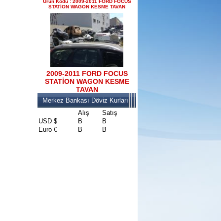
Ürün Kodu : 2009-2011 FORD FOCUS
STATİON WAGON KESME TAVAN
2017-2018 FORD RANGER
konsul
Ürün Kodu : 2017-2018 FORD RANGER
SOL ÖN KAPI DÖŞEMSİ
2009-2011 FORD FOCUS
STATİON WAGON KESME
TAVAN
Merkez Bankası Döviz Kurları
Alış
Satış
USD $
B
B
2017-2018 FORD RANGER
Euro €
B
B
SOL ÖN KAPI DÖŞEMSİ
Ürün Kodu : 2017-2018 ford ranger şavft
2017-2018 ford ranger şavft