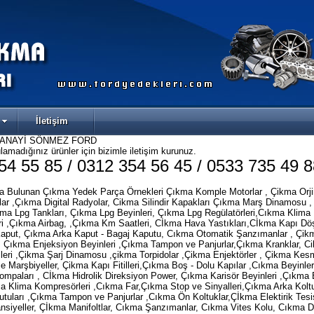
İletişim
SANAYİ SÖNMEZ FORD
amadığınız ürünler için bizimle iletişim kurunuz.
54 55 85 / 0312 354 56 45 / 0533 735 49 8
da Bulunan Çıkma Yedek Parça Örnekleri
Çıkma
Komple Motorlar , Çikma Orjin
ar ,Çıkma Digital Radyolar, Cikma Silindir Kapakları Çıkma Marş Dinamosu 
kma Lpg Tankları, Çıkma Lpg Beyinleri, Çıkma Lpg Regülatörleri,Cıkma Klima
i ,Çıkma Airbag, ,Çıkma Km Saatleri, Cİkma Hava Yastıkları,Cİkma Kapı Dö
aput, Çıkma Arka Kaput - Bagaj Kaputu, Cıkma Otomatik Şanzımanlar , Çikm
 Çıkma Enjeksiyon Beyinleri ,Çıkma Tampon ve Panjurlar,Çıkma Kranklar, C
lleri ,Çikma Şarj Dinamosu ,çikma Torpidolar ,Çikma Enjektörler , Çikma Kes
Marşbiyeller, Çikma Kapı Fitilleri,Çıkma Boş - Dolu Kapılar ,Cıkma Beyinle
ompaları , Cİkma Hidrolik Direksiyon Power, Çıkma Karisör Beyinleri ,Çıkma B
ma Klima Kompresörleri ,Cıkma Far,Çıkma Stop ve Sinyalleri,Çıkma Arka Kolt
utuları ,Çıkma Tampon ve Panjurlar ,Cıkma Ön Koltuklar,Çİkma Elektirik Tesis
nsiyeller, Çİkma Manifoltlar, Cıkma Şanzımanlar, Cıkma Vites Kolu, Cıkma D