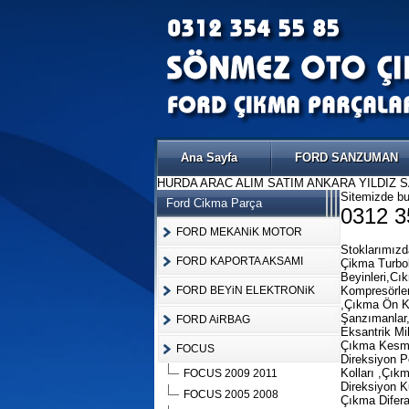
Ana Sayfa
FORD SANZUMAN
HURDA ARAC ALIM SATIM ANKARA YILDIZ 
Sitemizde bul
Ford Cikma Parça
0312 3
FORD MEKANiK MOTOR
Stoklarımız
FORD KAPORTA AKSAMI
Çikma Turbol
Beyinleri,Cı
FORD BEYiN ELEKTRONiK
Kompresörler
,Çıkma Ön K
Şanzımanlar,
FORD AiRBAG
Eksantrik Mi
Çıkma Kesme 
FOCUS
Direksiyon P
Kolları ,Çık
FOCUS 2009 2011
Direksiyon K
FOCUS 2005 2008
Çıkma Difera