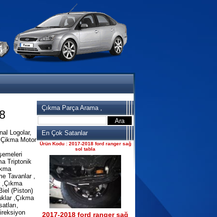
2017-2018 ford ranger 2.2
komple motor
Ürün Kodu : 2017-2018 ford ranger
dirksiyon simidi
Çıkma Parça Arama ,
8
2017-2018 ford ranger
al Logolar,
En Çok Satanlar
dirksiyon simidi
, Çikma Motor
Ürün Kodu : 2017-2018 ford ranger sağ
sol tabla
şemeleri
a Triptonik
ikma
me Tavanlar ,
r ,Çıkma
iel (Piston)
uklar ,Çıkma
atları,
ireksiyon
2017-2018 ford ranger sağ