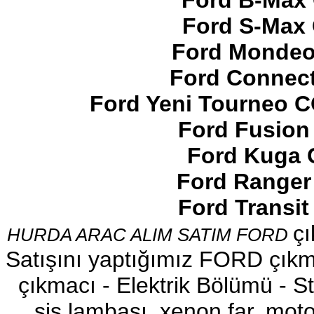
Ford B-Max 
Ford S-Max 
Ford Mondeo
Ford Connect
2017-2018 FORD RANGER
SOL ÖN KAPI DÖŞEMSİ
Ford Yeni Tourneo 
Ürün Kodu : 2017-2018 ford ranger şavft
Ford Fusion
Ford Kuga 
Ford Ranger
Ford Transi
2017-2018 ford ranger şavft
çı
HURDA ARAC ALIM SATIM FORD
Ürün Kodu : 2017-2018 ford ranger sol
ayna
Satışını yaptığımız FORD çıkma
çıkmacı - Elektrik Bölümü - Sto
sis lambası, xenon far, motor