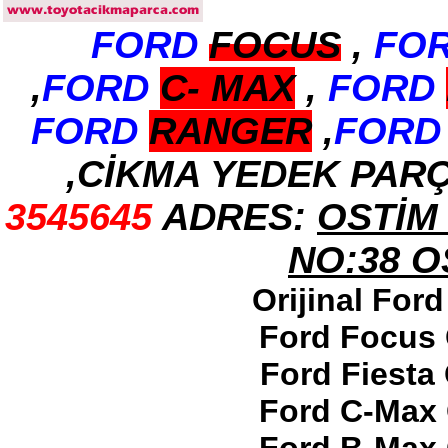
FORD
FOCUS
,
FO
2017-2018 ford ranger arka
tampon
Ürün Kodu : 2017-2018 ford ranger
,
FORD
C-
MAX
,
FORD
dirksiyon simidi
FORD
RANGER
,
FORD
,CİKMA YEDEK PAR
3545645
ADRES:
OSTİM 
2017-2018 ford ranger
dirksiyon simidi
Ürün Kodu : 2017-2018 FORD RANGER
NO:38 
konsul
Orijinal For
Ford Focus 
Ford Fiesta
2017-2018 FORD RANGER
Ford C-Max 
konsul
Ürün Kodu : 2017-2018 FORD RANGER
SOL ÖN KAPI DÖŞEMSİ