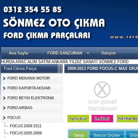
Ana Sayfa
FORD SANZUMAN
İletişim
HURDA ARAC ALIM SATIM ANKARA YILDIZ SANAYİ SÖNMEZ FORD
Ford Cikma Parça
2009-2013 FORD FOCUS-C MAX ORJI
FORD MEKANiK MOTOR
FORD KAPORTA AKSAMI
FORD BEYiN ELEKTRONiK
FORD AiRBAG
FOCUS
FOCUS 2009 2011
FOCUS 2005 2008
Detay
Benzer Ürünler
Ürün