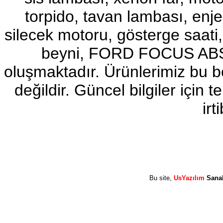
torpido, tavan lambası, enj
2017-2018 ford ranger sol
ayna
Ürün Kodu : 2017-2018 ford ranger abs
silecek motoru, gösterge sa
beyni
beyni, FORD FOCUS ABS b
oluşmaktadır. Ürünlerimiz bu 
değildir. Güncel bilgiler için
2017-2018 ford ranger abs
irt
beyni
Ürün Kodu : 2017-2018 ford ranger vitez
mekanizması
Bu site,
UsYazılım
Sana
2017-2018 ford ranger vitez
mekanizması
Ürün Kodu : 2017-2018 ford ranger arazi
şanzumanı