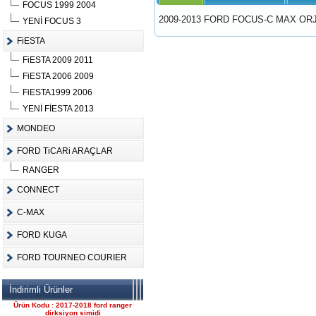
FOCUS 1999 2004
2009-2013 FORD FOCUS-C MAX ORJ
YENİ FOCUS 3
FiESTA
FiESTA 2009 2011
Ürün Kodu :
FiESTA 2006 2009
FiESTA1999 2006
YENİ FİESTA 2013
MONDEO
FORD TiCARi ARAÇLAR
FORD CONNECT ÇIKMA
ÇELİK JANT CANT
RANGER
Ürün Kodu : 2017-2018 ford ranger 2.2
komple motor
CONNECT
C-MAX
FORD KUGA
FORD TOURNEO COURIER
2017-2018 ford ranger 2.2
İndirimli Ürünler
komple motor
Ürün Kodu : 2017-2018 ford ranger
dirksiyon simidi