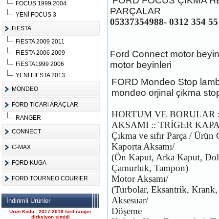
FORD FOCUS ÇIKMA H
FOCUS 1999 2004
PARÇALAR
YENİ FOCUS 3
05337354988- 0312 354 55 
FiESTA
FiESTA 2009 2011
Ürün Kodu :
Ford Connect motor beyini
FiESTA 2006 2009
motor beyinleri
FiESTA1999 2006
YENİ FİESTA 2013
FORD Mondeo Stop lambasi 
MONDEO
mondeo orjinal çikma sto
FORD TiCARi ARAÇLAR
FORD CONNECT ÇIKMA
HORTUM VE BORULAR ::
ÇELİK JANT CANT
RANGER
AKSAMI :: TRİGER KAP
Ürün Kodu : 2017-2018 ford ranger 2.2
komple motor
CONNECT
Çıkma ve sıfır Parça / Ürün 
Kaporta Aksamı/
C-MAX
(Ön Kaput, Arka Kaput, Dol
FORD KUGA
Çamurluk, Tampon)
Motor Aksamı/
FORD TOURNEO COURIER
(Turbolar, Eksantrik, Krank, 
2017-2018 ford ranger 2.2
Aksesuar/
İndirimli Ürünler
komple motor
Döşeme
Ürün Kodu : 2017-2018 ford ranger
dirksiyon simidi