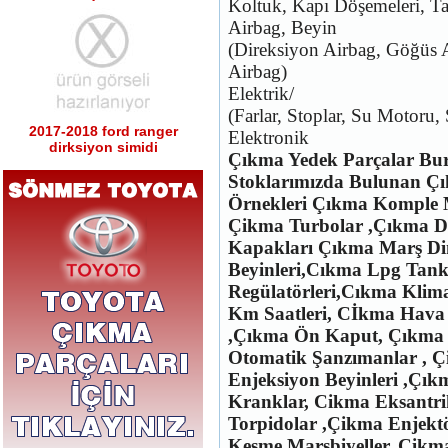
Koltuk, Kapı Döşemeleri, T
Airbag, Beyin
(Direksiyon Airbag, Göğüs A
Airbag)
Elektrik/
(Farlar, Stoplar, Su Motoru,
2017-2018 ford ranger
Elektronik
dirksiyon simidi
Çıkma Yedek Parçalar B
Ürün Kodu : 2017-2018 ford ranger sağ
sol tabla
Stoklarımızda Bulunan Ç
Örnekleri
Çıkma
Komple M
Çikma Turbolar ,Çıkma Dig
Kapakları Çıkma Marş Di
Beyinleri,Cıkma Lpg Tank
Regülatörleri,Cıkma Klim
2017-2018 ford ranger sağ
Km Saatleri, Cİkma Hava 
sol tabla
,Çıkma Ön Kaput, Çıkma 
Ürün Kodu : 2017-2018 ford ranger arka
tampon
Otomatik Şanzımanlar , Ç
Enjeksiyon Beyinleri ,Çı
Kranklar, Cikma Eksantri
Torpidolar ,Çikma Enjekt
Kesme Marşbiyeller, Çikma