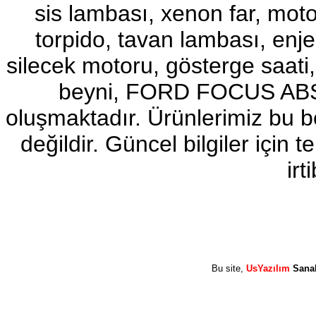
sis lambası, xenon far, motor
2017-2018 FORD RANGER
SAĞ ARKA KAPI
torpido, tavan lambası, enj
Ürün Kodu : 2017-2018 FORD RANGER
GÖĞÜS AİRBAĞ TAKIM
silecek motoru, gösterge sa
beyni, FORD FOCUS ABS b
oluşmaktadır. Ürünlerimiz bu 
2017-2018 FORD RANGER
değildir. Güncel bilgiler için
GÖĞÜS AİRBAĞ TAKIM
Ürün Kodu : 2017-2018 FORD RANGER
irt
ELFREN TABANCASI
2017-2018 FORD RANGER
Bu site,
UsYazılım
Sana
ELFREN TABANCASI
Ürün Kodu : 2017-2018 FORD RANGER
2.2 OTAMATİK ŞANZUMAN