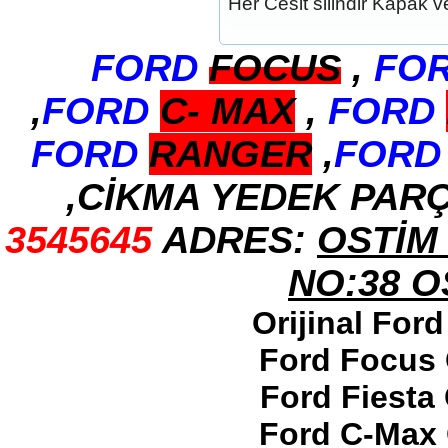
Her Cesit silindir Kapak ve
2017-2018 ford ranger sol
ayna
FORD
FOCUS
,
FO
Ürün Kodu : 2017-2018 ford ranger abs
beyni
,
FORD
C-
MAX
,
FORD
FORD
RANGER
,
FORD
,CİKMA YEDEK PAR
2017-2018 ford ranger abs
beyni
3545645
ADRES:
OSTİM 
Ürün Kodu : 2017-2018 ford ranger vitez
mekanizması
NO:38 
Orijinal For
Ford Focus 
2017-2018 ford ranger vitez
Ford Fiesta
mekanizması
Ürün Kodu : 2017-2018 ford ranger arazi
şanzumanı
Ford C-Max 