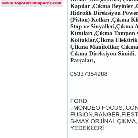
Kapılar ,Cıkma Beyinler 
2017-2018 ford ranger arka
Hidrolik Direksiyon Power
tampon
(Piston) Kolları ,Çıkma 
Ürün Kodu : 2017-2018 ford ranger
dirksiyon simidi
Stop ve Sinyalleri,Çıkma 
Kutuları ,Çıkma Tampon 
Koltuklar,Çİkma Elektirik 
Çİkma Manifoltlar, Cıkma
Cıkma Direksiyon Simidi,
Parçaları,
2017-2018 ford ranger
dirksiyon simidi
05337354988
Ürün Kodu : 2017-2018 FORD RANGER
konsul
FORD
, MONDEO,FOCUS, CO
FUSİON,RANGER,FİEST
2017-2018 FORD RANGER
S-MAX,ORJİNAL ÇIKMA,
konsul
YEDEKLERİ
Ürün Kodu : 2017-2018 FORD RANGER
SOL ÖN KAPI DÖŞEMSİ