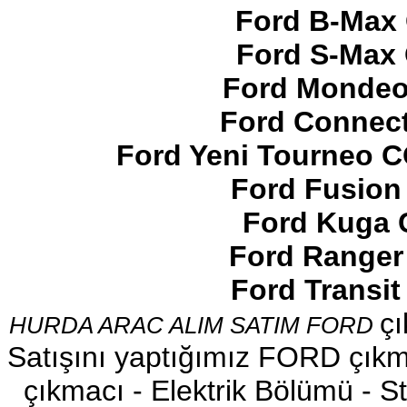
Ford B-Max 
Ford S-Max 
Ford Mondeo
2017-2018 ford ranger arazi
Ford Connect
şanzumanı
Ürün Kodu : 2017-2018 FORD RANGER
HAVA FLTRE KAZANI
Ford Yeni Tourneo 
Ford Fusion
Ford Kuga 
Ford Ranger
2017-2018 FORD RANGER
HAVA FLTRE KAZANI
Ford Transi
Ürün Kodu : 2017-2018 FORD RANGER
SAĞ ARKA KAPI
çı
HURDA ARAC ALIM SATIM FORD
Satışını yaptığımız FORD çıkma
çıkmacı - Elektrik Bölümü - Sto