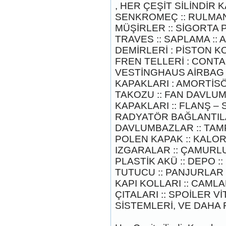
, HER ÇEŞİT SİLİNDİR 
SENKROMEÇ :: RULMAN :
MÜŞİRLER :: SİGORTA P
TRAVES :: SAPLAMA :: 
DEMİRLERİ : PİSTON KOL
FREN TELLERİ : CONTA
2017-2018 FORD RANGER
SOL ÖN KAPI DÖŞEMSİ
VESTİNGHAUS AİRBAG :
Ürün Kodu : 2017-2018 ford ranger şavft
KAPAKLARI : AMORTİSÖ
TAKOZU :: FAN DAVLU
KAPAKLARI :: FLANŞ – 
RADYATÖR BAĞLANTILA
DAVLUMBAZLAR :: TAM
POLEN KAPAK :: KALOR
IZGARALAR :: ÇAMURLU
2017-2018 ford ranger şavft
PLASTİK AKÜ :: DEPO :
Ürün Kodu : 2017-2018 ford ranger sol
TUTUCU :: PANJURLAR 
ayna
KAPI KOLLARI :: CAMLAR
ÇITALARI :: SPOİLER V
SİSTEMLERİ, VE DAHA F