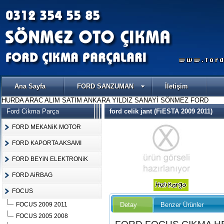
Ana Sayfa
FORD SANZUMAN
İletişim
HURDA ARAC ALIM SATIM ANKARA YILDIZ SANAYİ SÖNMEZ FORD
Ford Cikma Parça
ford celik jant (FiESTA 2009 2011)
FORD MEKANiK MOTOR
FORD KAPORTA AKSAMI
FORD BEYiN ELEKTRONiK
FORD AiRBAG
FOCUS
Detay
Benzer Ürünler
FOCUS 2009 2011
FOCUS 2005 2008