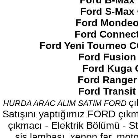
Ford B-Max 
Ford S-Max 
Ford Mondeo
Ford Connect
2017-2018 FORD RANGER
SOL ÖN KAPI DÖŞEMSİ
Ford Yeni Tourneo 
Ürün Kodu : 2017-2018 ford ranger şavft
Ford Fusion
Ford Kuga 
Ford Ranger
Ford Transi
2017-2018 ford ranger şavft
çı
HURDA ARAC ALIM SATIM FORD
Ürün Kodu : 2017-2018 ford ranger sol
ayna
Satışını yaptığımız FORD çıkma
çıkmacı - Elektrik Bölümü - Sto
sis lambası, xenon far, motor