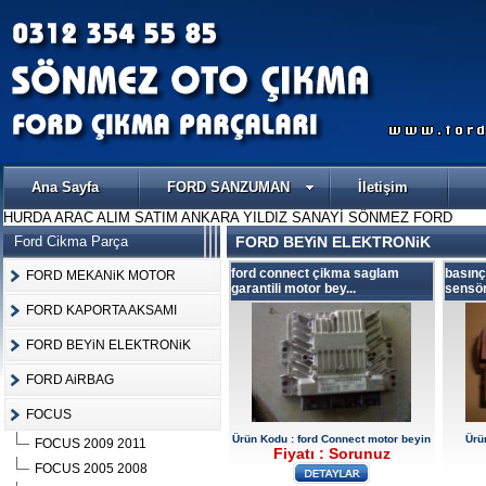
Ana Sayfa
FORD SANZUMAN
İletişim
HURDA ARAC ALIM SATIM ANKARA YILDIZ SANAYİ SÖNMEZ FORD
Ford Cikma Parça
FORD BEYiN ELEKTRONiK
ford connect çikma saglam
basınç
FORD MEKANiK MOTOR
garantili motor bey...
sensö
FORD KAPORTA AKSAMI
FORD BEYiN ELEKTRONiK
FORD AiRBAG
FOCUS
Ürün Kodu : ford Connect motor beyin
Ürü
FOCUS 2009 2011
Fiyatı : Sorunuz
FOCUS 2005 2008