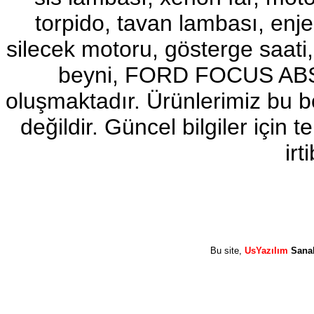
torpido, tavan lambası, enj
2017-2018 ford ranger sol
ayna
Ürün Kodu : 2017-2018 ford ranger abs
silecek motoru, gösterge sa
beyni
beyni, FORD FOCUS ABS b
oluşmaktadır. Ürünlerimiz bu 
değildir. Güncel bilgiler için
2017-2018 ford ranger abs
irt
beyni
Ürün Kodu : 2017-2018 ford ranger vitez
mekanizması
Bu site,
UsYazılım
Sana
2017-2018 ford ranger vitez
mekanizması
Ürün Kodu : 2017-2018 ford ranger arazi
şanzumanı