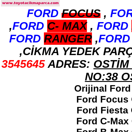
FORD
FOCUS
,
FO
2017-2018 ford ranger arka
tampon
Ürün Kodu : 2017-2018 ford ranger
,
FORD
C-
MAX
,
FORD
dirksiyon simidi
FORD
RANGER
,
FORD
,CİKMA YEDEK PAR
3545645
ADRES:
OSTİM 
2017-2018 ford ranger
dirksiyon simidi
Ürün Kodu : 2017-2018 FORD RANGER
NO:38 
konsul
Orijinal For
Ford Focus 
Ford Fiesta
2017-2018 FORD RANGER
Ford C-Max 
konsul
Ürün Kodu : 2017-2018 FORD RANGER
SOL ÖN KAPI DÖŞEMSİ