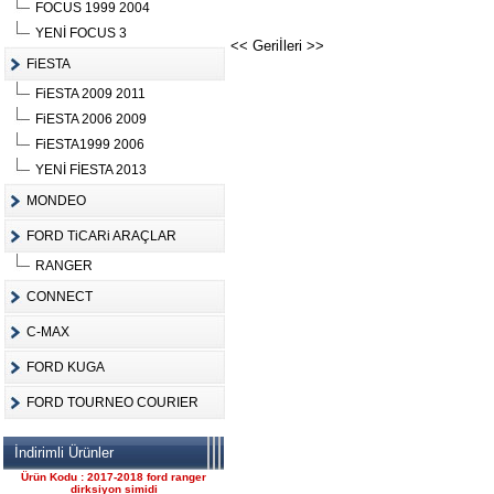
FOCUS 1999 2004
YENİ FOCUS 3
<< Geri
İleri >>
FiESTA
FiESTA 2009 2011
Ürün Kodu :
FiESTA 2006 2009
FiESTA1999 2006
YENİ FİESTA 2013
MONDEO
FORD TiCARi ARAÇLAR
FORD CONNECT ÇIKMA
ÇELİK JANT CANT
RANGER
Ürün Kodu : 2017-2018 ford ranger 2.2
komple motor
CONNECT
C-MAX
FORD KUGA
FORD TOURNEO COURIER
2017-2018 ford ranger 2.2
İndirimli Ürünler
komple motor
Ürün Kodu : 2017-2018 ford ranger
dirksiyon simidi