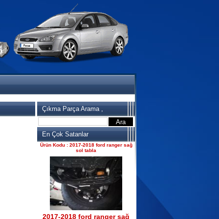
2017-2018 ford ranger 2.2
komple motor
Ürün Kodu : 2017-2018 ford ranger
dirksiyon simidi
Çıkma Parça Arama ,
2017-2018 ford ranger
En Çok Satanlar
dirksiyon simidi
Ürün Kodu : 2017-2018 ford ranger sağ
sol tabla
2017-2018 ford ranger sağ