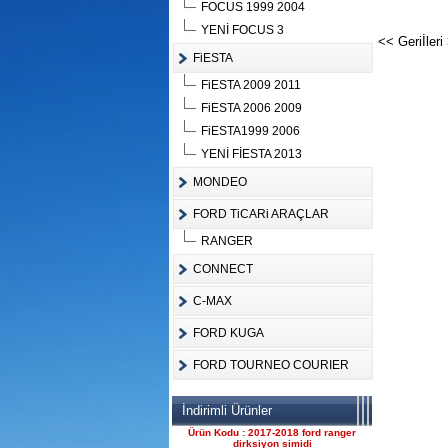
FOCUS 1999 2004
YENİ FOCUS 3
<< Geri
İleri
FiESTA
FiESTA 2009 2011
Ürün Kodu :
FiESTA 2006 2009
FiESTA1999 2006
YENİ FİESTA 2013
MONDEO
FORD TiCARi ARAÇLAR
FORD CONNECT ÇIKMA
ÇELİK JANT CANT
RANGER
Ürün Kodu : 2017-2018 ford ranger 2.2
komple motor
CONNECT
C-MAX
FORD KUGA
FORD TOURNEO COURIER
2017-2018 ford ranger 2.2
İndirimli Ürünler
komple motor
Ürün Kodu : 2017-2018 ford ranger
dirksiyon simidi