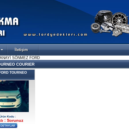
İletişim
SANAYİ SÖNMEZ FORD
URNEO COURIER
 FORD TOURNEO
Ürün Kodu :
tı : Sorunuz