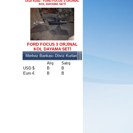
Ürün Kodu : FORD FOCUS 3 ORJİNAL
KOL DAYAMA SETİ
2017-2018 FORD RANGER
konsul
Ürün Kodu : 2017-2018 FORD RANGER
SOL ÖN KAPI DÖŞEMSİ
FORD FOCUS 3 ORJİNAL
KOL DAYAMA SETİ
Merkez Bankası Döviz Kurları
Alış
Satış
USD $
B
B
Euro €
B
B
2017-2018 FORD RANGER
SOL ÖN KAPI DÖŞEMSİ
Ürün Kodu : 2017-2018 ford ranger şavft
2017-2018 ford ranger şavft