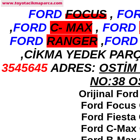
FORD
FOCUS
,
FO
2017-2018 ford ranger arka
tampon
Ürün Kodu : 2017-2018 ford ranger
,
FORD
C-
MAX
,
FORD
dirksiyon simidi
FORD
RANGER
,
FORD
,CİKMA YEDEK PAR
3545645
ADRES:
OSTİM 
2017-2018 ford ranger
dirksiyon simidi
Ürün Kodu : 2017-2018 FORD RANGER
NO:38 
konsul
Orijinal For
Ford Focus 
Ford Fiesta
2017-2018 FORD RANGER
Ford C-Max 
konsul
Ürün Kodu : 2017-2018 FORD RANGER
SOL ÖN KAPI DÖŞEMSİ