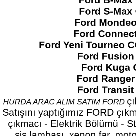
Ford B-Max 
Ford S-Max 
Ford Mondeo
Ford Connect
2017-2018 FORD RANGER
SOL ÖN KAPI DÖŞEMSİ
Ford Yeni Tourneo 
Ürün Kodu : 2017-2018 ford ranger şavft
Ford Fusion
Ford Kuga 
Ford Ranger
Ford Transi
2017-2018 ford ranger şavft
çı
HURDA ARAC ALIM SATIM FORD
Ürün Kodu : 2017-2018 ford ranger sol
ayna
Satışını yaptığımız FORD çıkma
çıkmacı - Elektrik Bölümü - Sto
sis lambası, xenon far, motor