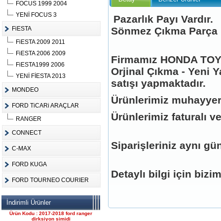
FOCUS 1999 2004
YENİ FOCUS 3
Pazarlık Payı Vardır.
FiESTA
Sönmez Çıkma Parça
FiESTA 2009 2011
Ürün Kodu :
FiESTA 2006 2009
Firmamız HONDA TOYO
FiESTA1999 2006
Orjinal Çıkma - Yeni Y
YENİ FİESTA 2013
satışı yapmaktadır.
MONDEO
Ürünlerimiz muhayyer
FORD TiCARi ARAÇLAR
FORD CONNECT ÇIKMA
Ürünlerimiz faturalı ve
ÇELİK JANT CANT
RANGER
Ürün Kodu : 2017-2018 ford ranger 2.2
komple motor
CONNECT
Siparişleriniz aynı gün
C-MAX
FORD KUGA
Detaylı bilgi için bizi
FORD TOURNEO COURIER
2017-2018 ford ranger 2.2
İndirimli Ürünler
komple motor
Ürün Kodu : 2017-2018 ford ranger
dirksiyon simidi