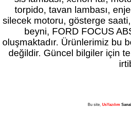
torpido, tavan lambası, enj
2017-2018 ford ranger sol
ayna
Ürün Kodu : 2017-2018 ford ranger abs
silecek motoru, gösterge sa
beyni
beyni, FORD FOCUS ABS b
oluşmaktadır. Ürünlerimiz bu 
değildir. Güncel bilgiler için
2017-2018 ford ranger abs
irt
beyni
Ürün Kodu : 2017-2018 ford ranger vitez
mekanizması
Bu site,
UsYazılım
Sana
2017-2018 ford ranger vitez
mekanizması
Ürün Kodu : 2017-2018 ford ranger arazi
şanzumanı