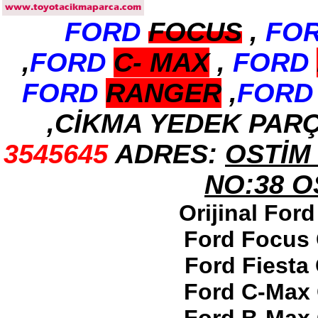
FORD
FOCUS
,
FO
2017-2018 ford ranger arka
tampon
Ürün Kodu : 2017-2018 ford ranger
,
FORD
C-
MAX
,
FORD
dirksiyon simidi
FORD
RANGER
,
FORD
,CİKMA YEDEK PAR
3545645
ADRES:
OSTİM 
2017-2018 ford ranger
dirksiyon simidi
Ürün Kodu : 2017-2018 FORD RANGER
NO:38 
konsul
Orijinal For
Ford Focus 
Ford Fiesta
2017-2018 FORD RANGER
Ford C-Max 
konsul
Ürün Kodu : 2017-2018 FORD RANGER
SOL ÖN KAPI DÖŞEMSİ