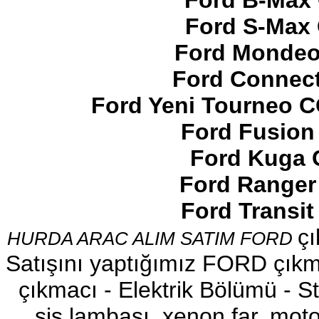
Ford B-Max 
Ford S-Max 
Ford Mondeo
Ford Connect
2017-2018 FORD RANGER
SOL ÖN KAPI DÖŞEMSİ
Ford Yeni Tourneo 
Ürün Kodu : 2017-2018 ford ranger şavft
Ford Fusion
Ford Kuga 
Ford Ranger
Ford Transi
2017-2018 ford ranger şavft
çı
HURDA ARAC ALIM SATIM FORD
Ürün Kodu : 2017-2018 ford ranger sol
ayna
Satışını yaptığımız FORD çıkma
çıkmacı - Elektrik Bölümü - Sto
sis lambası, xenon far, motor