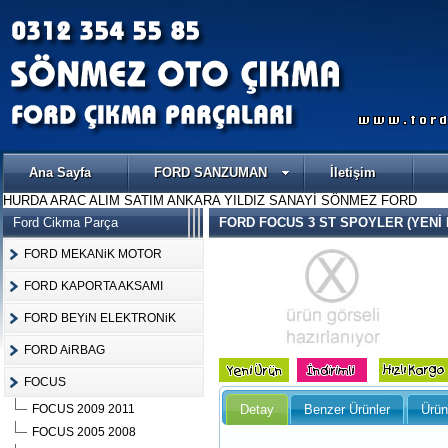
Ana Sayfa
FORD SANZUMAN
İletişim
HURDA ARAC ALIM SATIM ANKARA YILDIZ SANAYİ SÖNMEZ FORD
Ford Cikma Parça
FORD FOCUS 3 ST SPOYLER (YENİ 
FORD MEKANiK MOTOR
FORD KAPORTA AKSAMI
FORD BEYiN ELEKTRONiK
FORD AiRBAG
FOCUS
Detay
Benzer Ürünler
Ürün
FOCUS 2009 2011
FOCUS 2005 2008