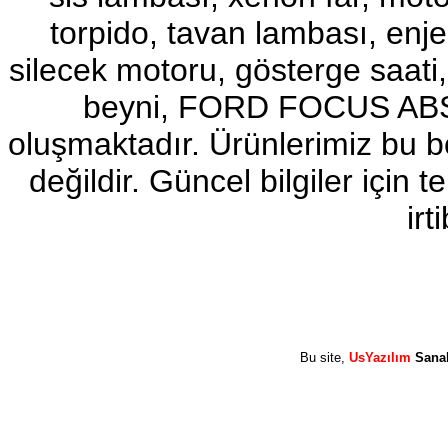
torpido, tavan lambası, enj
2017-2018 ford ranger sol
ayna
Ürün Kodu : 2017-2018 ford ranger abs
silecek motoru, gösterge sa
beyni
beyni, FORD FOCUS ABS b
oluşmaktadır. Ürünlerimiz bu 
değildir. Güncel bilgiler için
2017-2018 ford ranger abs
irt
beyni
Ürün Kodu : 2017-2018 ford ranger vitez
mekanizması
Bu site,
UsYazılım
Sana
2017-2018 ford ranger vitez
mekanizması
Ürün Kodu : 2017-2018 ford ranger arazi
şanzumanı