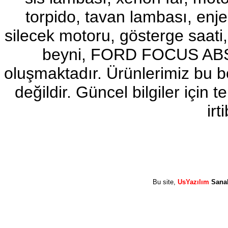
torpido, tavan lambası, enj
2017-2018 ford ranger sol
ayna
Ürün Kodu : 2017-2018 ford ranger abs
silecek motoru, gösterge sa
beyni
beyni, FORD FOCUS ABS b
oluşmaktadır. Ürünlerimiz bu 
değildir. Güncel bilgiler için
2017-2018 ford ranger abs
irt
beyni
Ürün Kodu : 2017-2018 ford ranger vitez
mekanizması
Bu site,
UsYazılım
Sana
2017-2018 ford ranger vitez
mekanizması
Ürün Kodu : 2017-2018 ford ranger arazi
şanzumanı