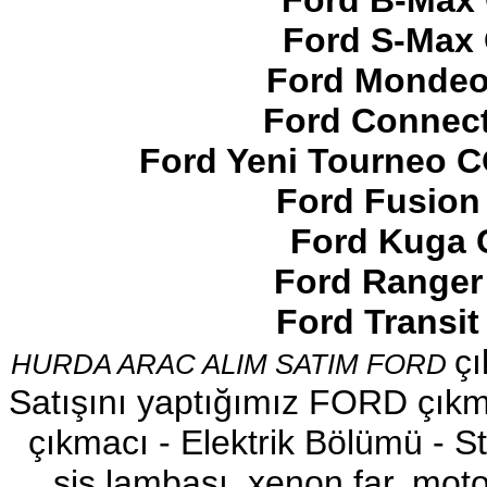
Ford B-Max 
Ford S-Max 
Ford Mondeo
Ford Connect
2017-2018 FORD RANGER
SOL ÖN KAPI DÖŞEMSİ
Ford Yeni Tourneo 
Ürün Kodu : 2017-2018 ford ranger şavft
Ford Fusion
Ford Kuga 
Ford Ranger
Ford Transi
2017-2018 ford ranger şavft
çı
HURDA ARAC ALIM SATIM FORD
Ürün Kodu : 2017-2018 ford ranger sol
ayna
Satışını yaptığımız FORD çıkma
çıkmacı - Elektrik Bölümü - Sto
sis lambası, xenon far, motor