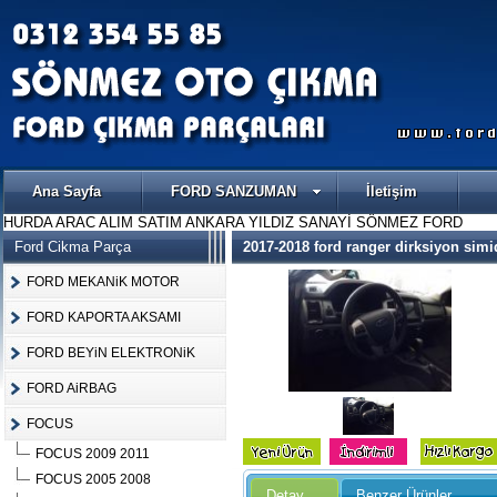
Ana Sayfa
FORD SANZUMAN
İletişim
HURDA ARAC ALIM SATIM ANKARA YILDIZ SANAYİ SÖNMEZ FORD
Ford Cikma Parça
2017-2018 ford ranger dirksiyon sim
FORD MEKANiK MOTOR
FORD KAPORTA AKSAMI
FORD BEYiN ELEKTRONiK
FORD AiRBAG
FOCUS
FOCUS 2009 2011
FOCUS 2005 2008
Detay
Benzer Ürünler