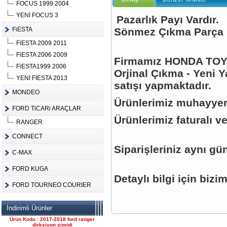
FOCUS 1999 2004
YENİ FOCUS 3
Pazarlık Payı Vardır.
FiESTA
Sönmez Çıkma Parça
FiESTA 2009 2011
Ürün Kodu :
FiESTA 2006 2009
Firmamız HONDA TOYO
FiESTA1999 2006
Orjinal Çıkma - Yeni Y
YENİ FİESTA 2013
satışı yapmaktadır.
MONDEO
Ürünlerimiz muhayyer
FORD TiCARi ARAÇLAR
FORD CONNECT ÇIKMA
Ürünlerimiz faturalı ve
ÇELİK JANT CANT
RANGER
Ürün Kodu : 2017-2018 ford ranger 2.2
komple motor
CONNECT
Siparişleriniz aynı gün
C-MAX
FORD KUGA
Detaylı bilgi için bizi
FORD TOURNEO COURIER
2017-2018 ford ranger 2.2
İndirimli Ürünler
komple motor
Ürün Kodu : 2017-2018 ford ranger
dirksiyon simidi