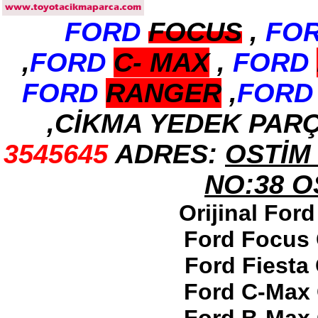
FORD
FOCUS
,
FO
2017-2018 ford ranger arka
tampon
Ürün Kodu : 2017-2018 ford ranger
,
FORD
C-
MAX
,
FORD
dirksiyon simidi
FORD
RANGER
,
FORD
,CİKMA YEDEK PAR
3545645
ADRES:
OSTİM 
2017-2018 ford ranger
dirksiyon simidi
Ürün Kodu : 2017-2018 FORD RANGER
NO:38 
konsul
Orijinal For
Ford Focus 
Ford Fiesta
2017-2018 FORD RANGER
Ford C-Max 
konsul
Ürün Kodu : 2017-2018 FORD RANGER
SOL ÖN KAPI DÖŞEMSİ