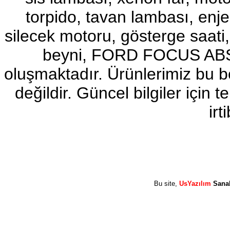
torpido, tavan lambası, enj
2017-2018 ford ranger sol
ayna
Ürün Kodu : 2017-2018 ford ranger abs
silecek motoru, gösterge sa
beyni
beyni, FORD FOCUS ABS b
oluşmaktadır. Ürünlerimiz bu 
değildir. Güncel bilgiler için
2017-2018 ford ranger abs
irt
beyni
Ürün Kodu : 2017-2018 ford ranger vitez
mekanizması
Bu site,
UsYazılım
Sana
2017-2018 ford ranger vitez
mekanizması
Ürün Kodu : 2017-2018 ford ranger arazi
şanzumanı