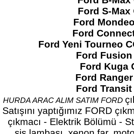
Ford B-Max 
Ford S-Max 
Ford Mondeo
Ford Connect
2017-2018 FORD RANGER
SOL ÖN KAPI DÖŞEMSİ
Ford Yeni Tourneo 
Ürün Kodu : 2017-2018 ford ranger şavft
Ford Fusion
Ford Kuga 
Ford Ranger
Ford Transi
2017-2018 ford ranger şavft
çı
HURDA ARAC ALIM SATIM FORD
Ürün Kodu : 2017-2018 ford ranger sol
ayna
Satışını yaptığımız FORD çıkma
çıkmacı - Elektrik Bölümü - Sto
sis lambası, xenon far, motor