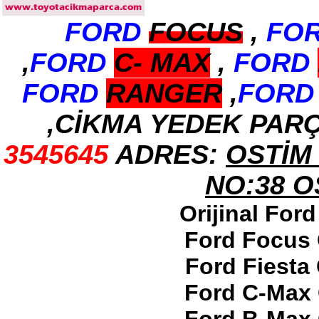
FORD
FOCUS
,
FO
2017-2018 ford ranger arka
tampon
Ürün Kodu : 2017-2018 ford ranger
,
FORD
C-
MAX
,
FORD
dirksiyon simidi
FORD
RANGER
,
FORD
,CİKMA YEDEK PAR
3545645
ADRES:
OSTİM 
2017-2018 ford ranger
dirksiyon simidi
Ürün Kodu : 2017-2018 FORD RANGER
NO:38 
konsul
Orijinal For
Ford Focus 
Ford Fiesta
2017-2018 FORD RANGER
Ford C-Max 
konsul
Ürün Kodu : 2017-2018 FORD RANGER
SOL ÖN KAPI DÖŞEMSİ