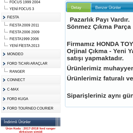
FOCUS 1999 2004
Detay
Benzer Ürünler
YENİ FOCUS 3
FiESTA
Pazarlık Payı Vardır.
FiESTA 2009 2011
Sönmez Çıkma Parça
Ürün Kodu :
FiESTA 2006 2009
FiESTA1999 2006
Firmamız HONDA TOYO
YENİ FİESTA 2013
Orjinal Çıkma - Yeni Y
MONDEO
satışı yapmaktadır.
FORD TiCARi ARAÇLAR
FORD CONNECT ÇIKMA
Ürünlerimiz muhayyer
ÇELİK JANT CANT
RANGER
Ürün Kodu : 2017-2018 ford ranger 2.2
Ürünlerimiz faturalı ve
komple motor
CONNECT
C-MAX
Siparişleriniz aynı gün
FORD KUGA
FORD TOURNEO COURIER
2017-2018 ford ranger 2.2
İndirimli Ürünler
komple motor
Ürün Kodu : 2017-2018 ford ranger
dirksiyon simidi