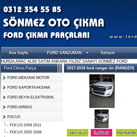
Ana Sayfa
FORD SANZUMAN
İletişim
HURDA ARAC ALIM SATIM ANKARA YILDIZ SANAYİ SÖNMEZ FORD
Ford Cikma Parça
2017-2018 ford ranger ön (RANGER)
FORD MEKANiK MOTOR
FORD KAPORTA AKSAMI
FORD BEYiN ELEKTRONiK
FORD AiRBAG
FOCUS
FOCUS 2009 2011
FOCUS 2005 2008