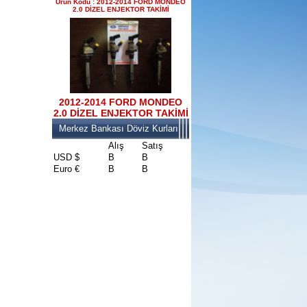
Ürün Kodu : 2012-2014 FORD MONDEO
2.0 DİZEL ENJEKTOR TAKİMİ
2017-2018 FORD RANGER
konsul
Ürün Kodu : 2017-2018 FORD RANGER
SOL ÖN KAPI DÖŞEMSİ
2012-2014 FORD MONDEO
2.0 DİZEL ENJEKTOR TAKİMİ
Merkez Bankası Döviz Kurları
Alış
Satış
USD $
B
B
Euro €
B
B
2017-2018 FORD RANGER
SOL ÖN KAPI DÖŞEMSİ
Ürün Kodu : 2017-2018 ford ranger şavft
2017-2018 ford ranger şavft