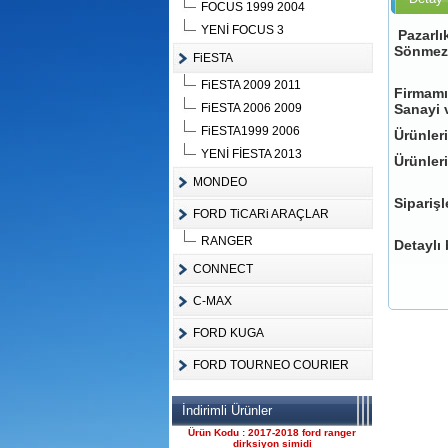
FOCUS 1999 2004
YENİ FOCUS 3
Pazarlı
Sönmez
FiESTA
FiESTA 2009 2011
Ürün Kodu :
Firmamı
FiESTA 2006 2009
Sanayi v
FiESTA1999 2006
Ürünler
YENİ FİESTA 2013
Ürünleri
MONDEO
Siparişl
FORD TiCARi ARAÇLAR
FORD CONNECT ÇIKMA
ÇELİK JANT CANT
RANGER
Detaylı 
Ürün Kodu : 2017-2018 ford ranger 2.2
komple motor
CONNECT
C-MAX
FORD KUGA
FORD TOURNEO COURIER
2017-2018 ford ranger 2.2
İndirimli Ürünler
komple motor
Ürün Kodu : 2017-2018 ford ranger
dirksiyon simidi