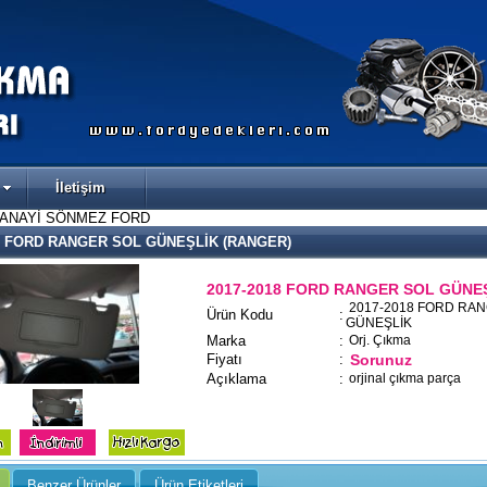
İletişim
SANAYİ SÖNMEZ FORD
18 FORD RANGER SOL GÜNEŞLİK (RANGER)
2017-2018 FORD RANGER SOL GÜNE
2017-2018 FORD RA
Ürün Kodu
:
GÜNEŞLİK
Marka
:
Orj. Çıkma
Fiyatı
:
Sorunuz
Açıklama
:
orjinal çıkma parça
Benzer Ürünler
Ürün Etiketleri