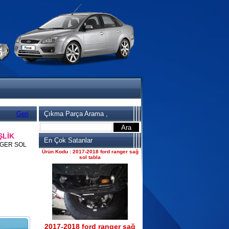
2017-2018 ford ranger 2.2
komple motor
Ürün Kodu : 2017-2018 ford ranger
dirksiyon simidi
Geri
Çıkma Parça Arama ,
ŞLİK
2017-2018 ford ranger
En Çok Satanlar
dirksiyon simidi
NGER SOL
Ürün Kodu : 2017-2018 ford ranger sağ
sol tabla
2017-2018 ford ranger sağ