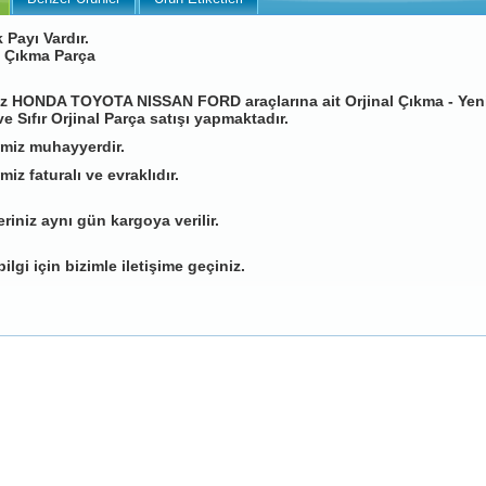
k Payı Vardır.
 Çıkma Parça
z HONDA TOYOTA NISSAN FORD araçlarına ait Orjinal Çıkma - Yen
e Sıfır Orjinal Parça satışı yapmaktadır.
imiz muhayyerdir.
miz faturalı ve evraklıdır.
eriniz aynı gün kargoya verilir.
bilgi için bizimle iletişime geçiniz.