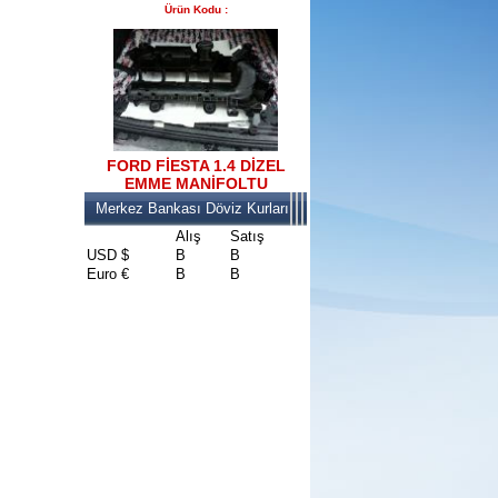
Ürün Kodu :
2017-2018 FORD RANGER
konsul
Ürün Kodu : 2017-2018 FORD RANGER
SOL ÖN KAPI DÖŞEMSİ
FORD FİESTA 1.4 DİZEL
EMME MANİFOLTU
Merkez Bankası Döviz Kurları
Alış
Satış
USD $
B
B
Euro €
B
B
2017-2018 FORD RANGER
SOL ÖN KAPI DÖŞEMSİ
Ürün Kodu : 2017-2018 ford ranger şavft
2017-2018 ford ranger şavft