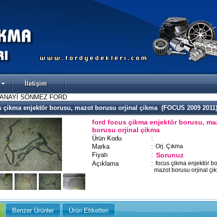
İletişim
SANAYİ SÖNMEZ FORD
s çikma enjektör borusu, mazot borusu orjinal çikma (FOCUS 2009 2011
ford focus çikma enjektör borusu, ma
borusu orjinal çikma
Ürün Kodu
:
Marka
:
Orj. Çıkma
Fiyatı
:
Sorunuz
Açıklama
:
focus çikma enjektör bo
mazot borusu orjinal çi
Benzer Ürünler
Ürün Etiketleri