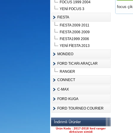
FOCUS 1999 2004
focus çi
YENİ FOCUS 3
FiESTA
FiESTA 2009 2011
Ürün Kodu :
FiESTA 2006 2009
FiESTA1999 2006
YENİ FİESTA 2013
MONDEO
FORD TiCARi ARAÇLAR
FORD CONNECT ÇIKMA
ÇELİK JANT CANT
RANGER
Ürün Kodu : 2017-2018 ford ranger 2.2
komple motor
CONNECT
C-MAX
FORD KUGA
FORD TOURNEO COURIER
2017-2018 ford ranger 2.2
İndirimli Ürünler
komple motor
Ürün Kodu : 2017-2018 ford ranger
dirksiyon simidi