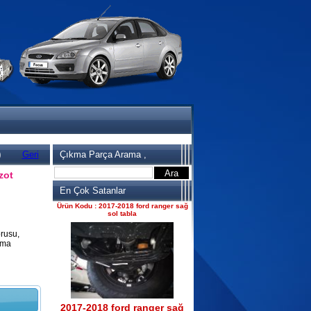
2017-2018 ford ranger 2.2
komple motor
Ürün Kodu : 2017-2018 ford ranger
dirksiyon simidi
)
Geri
Çıkma Parça Arama ,
zot
2017-2018 ford ranger
En Çok Satanlar
dirksiyon simidi
Ürün Kodu : 2017-2018 ford ranger sağ
sol tabla
rusu,
kma
2017-2018 ford ranger sağ