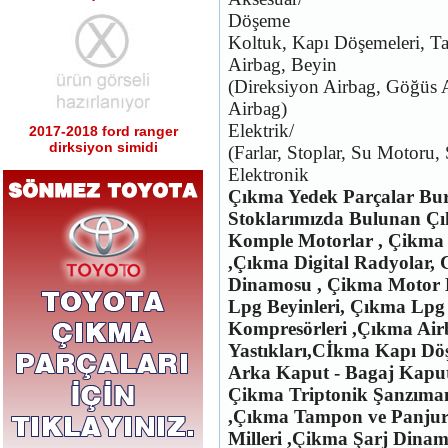
Döşeme
Koltuk, Kapı Döşemeleri, T
Airbag, Beyin
(Direksiyon Airbag, Göğüs A
Airbag)
Elektrik/
2017-2018 ford ranger
dirksiyon simidi
(Farlar, Stoplar, Su Motoru,
Ürün Kodu : 2017-2018 ford ranger sağ
Elektronik
sol tabla
Çıkma Yedek Parçalar B
Stoklarımızda Bulunan Ç
Komple Motorlar , Çikma 
,Çıkma Digital Radyolar,
Dinamosu , Çikma Motor 
Lpg Beyinleri, Çıkma Lpg
2017-2018 ford ranger sağ
sol tabla
Kompresörleri ,Çıkma Air
Ürün Kodu : 2017-2018 ford ranger arka
Yastıkları,Cİkma Kapı Dö
tampon
Arka Kaput - Bagaj Kapu
Çikma Triptonik Şanzıman
,Çıkma Tampon ve Panjur
Milleri ,Çikma Şarj Dina