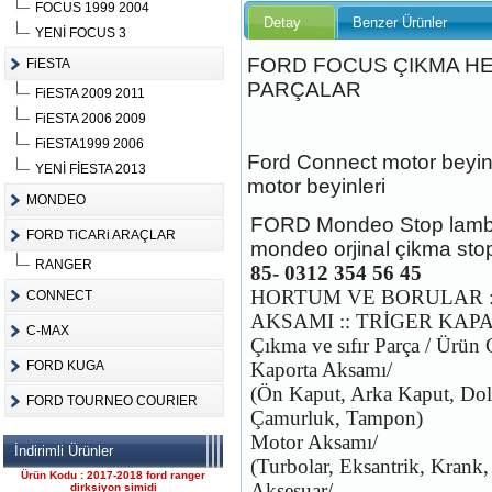
FOCUS 1999 2004
Detay
Benzer Ürünler
YENİ FOCUS 3
FORD FOCUS ÇIKMA HE
FiESTA
PARÇALAR
FiESTA 2009 2011
Ürün Kodu :
FiESTA 2006 2009
FiESTA1999 2006
Ford Connect motor beyini
YENİ FİESTA 2013
motor beyinleri
MONDEO
FORD Mondeo Stop lambasi 
FORD TiCARi ARAÇLAR
mondeo orjinal çikma st
FORD CONNECT ÇIKMA
ÇELİK JANT CANT
RANGER
85- 0312 354 56 45
Ürün Kodu : 2017-2018 ford ranger 2.2
HORTUM VE BORULAR ::
komple motor
CONNECT
AKSAMI :: TRİGER KAP
C-MAX
Çıkma ve sıfır Parça / Ürün 
FORD KUGA
Kaporta Aksamı/
(Ön Kaput, Arka Kaput, Dol
FORD TOURNEO COURIER
Çamurluk, Tampon)
Motor Aksamı/
2017-2018 ford ranger 2.2
İndirimli Ürünler
komple motor
(Turbolar, Eksantrik, Krank, 
Ürün Kodu : 2017-2018 ford ranger
Aksesuar/
dirksiyon simidi