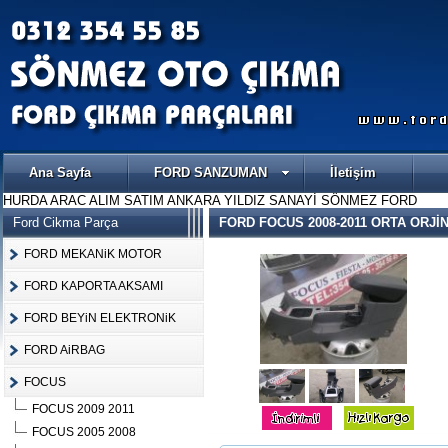
Ana Sayfa
FORD SANZUMAN
İletişim
HURDA ARAC ALIM SATIM ANKARA YILDIZ SANAYİ SÖNMEZ FORD
Ford Cikma Parça
FORD FOCUS 2008-2011 ORTA ORJİN
FORD MEKANiK MOTOR
FORD KAPORTA AKSAMI
FORD BEYiN ELEKTRONiK
FORD AiRBAG
FOCUS
FOCUS 2009 2011
FOCUS 2005 2008