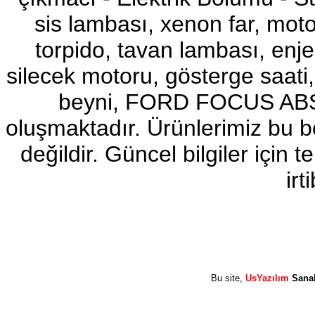
2017-2018 FORD RANGER
sis lambası, xenon far, motor
SAĞ ARKA KAPI
Ürün Kodu : 2017-2018 FORD RANGER
GÖĞÜS AİRBAĞ TAKIM
torpido, tavan lambası, enj
silecek motoru, gösterge sa
beyni, FORD FOCUS ABS b
oluşmaktadır. Ürünlerimiz bu 
2017-2018 FORD RANGER
GÖĞÜS AİRBAĞ TAKIM
değildir. Güncel bilgiler için
Ürün Kodu : 2017-2018 FORD RANGER
ELFREN TABANCASI
irt
2017-2018 FORD RANGER
ELFREN TABANCASI
Bu site,
UsYazılım
Sana
Ürün Kodu : 2017-2018 FORD RANGER
2.2 OTAMATİK ŞANZUMAN