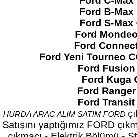
Ford C-Max 
Ford B-Max 
Ford S-Max 
Ford Mondeo
2017-2018 ford ranger arazi
şanzumanı
Ford Connect
Ürün Kodu : 2017-2018 FORD RANGER
HAVA FLTRE KAZANI
Ford Yeni Tourneo 
Ford Fusion
Ford Kuga 
2017-2018 FORD RANGER
Ford Ranger
HAVA FLTRE KAZANI
Ürün Kodu : 2017-2018 FORD RANGER
Ford Transi
SAĞ ARKA KAPI
çı
HURDA ARAC ALIM SATIM FORD
Satışını yaptığımız FORD çıkma
çıkmacı - Elektrik Bölümü - Sto