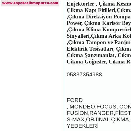
Enjektörler , Çikma Kesme
Çikma Kapı Fitilleri,Çıkm
2017-2018 ford ranger arka
tampon
,Çıkma Direksiyon Pompal
Ürün Kodu : 2017-2018 ford ranger
Power, Çıkma Karisör Beyin
dirksiyon simidi
,Çıkma Klima Kompresörle
Sinyalleri,Çıkma Arka Kol
,Çıkma Tampon ve Panjur
Elektirik Tesisatları, Çıkm
Cıkma Şanzımanlar, Cıkma
Cikma Göğüsler, Cıkma Ra
2017-2018 ford ranger
dirksiyon simidi
Ürün Kodu : 2017-2018 FORD RANGER
05337354988
konsul
FORD
, MONDEO,FOCUS, CO
FUSİON,RANGER,FİEST
2017-2018 FORD RANGER
S-MAX,ORJİNAL ÇIKMA,
konsul
Ürün Kodu : 2017-2018 FORD RANGER
YEDEKLERİ
SOL ÖN KAPI DÖŞEMSİ