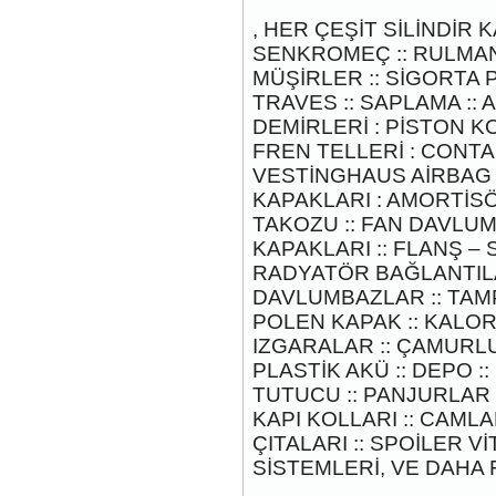
, HER ÇEŞİT SİLİNDİR 
SENKROMEÇ :: RULMAN :
MÜŞİRLER :: SİGORTA P
TRAVES :: SAPLAMA :: 
DEMİRLERİ : PİSTON KOL
2017-2018 FORD RANGER
FREN TELLERİ : CONTA
SOL ÖN KAPI DÖŞEMSİ
VESTİNGHAUS AİRBAG :
Ürün Kodu : 2017-2018 ford ranger şavft
KAPAKLARI : AMORTİSÖ
TAKOZU :: FAN DAVLU
KAPAKLARI :: FLANŞ – 
RADYATÖR BAĞLANTILA
DAVLUMBAZLAR :: TAM
POLEN KAPAK :: KALOR
2017-2018 ford ranger şavft
IZGARALAR :: ÇAMURLU
Ürün Kodu : 2017-2018 ford ranger sol
PLASTİK AKÜ :: DEPO :
ayna
TUTUCU :: PANJURLAR 
KAPI KOLLARI :: CAMLAR
ÇITALARI :: SPOİLER V
SİSTEMLERİ, VE DAHA F