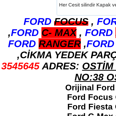
Her Cesit silindir Kapak ve
2017-2018 ford ranger sol
ayna
Ürün Kodu : 2017-2018 ford ranger abs
beyni
FORD
FOCUS
,
FO
,
FORD
C-
MAX
,
FORD
FORD
RANGER
,
FORD
,CİKMA YEDEK PAR
2017-2018 ford ranger abs
beyni
Ürün Kodu : 2017-2018 ford ranger vitez
3545645
ADRES:
OSTİM 
mekanizması
NO:38 
Orijinal For
Ford Focus 
2017-2018 ford ranger vitez
mekanizması
Ford Fiesta
Ürün Kodu : 2017-2018 ford ranger arazi
şanzumanı