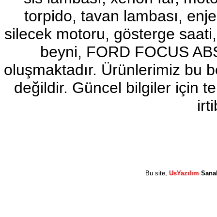
torpido, tavan lambası, enj
2017-2018 ford ranger sol
ayna
Ürün Kodu : 2017-2018 ford ranger abs
silecek motoru, gösterge sa
beyni
beyni, FORD FOCUS ABS b
oluşmaktadır. Ürünlerimiz bu 
değildir. Güncel bilgiler için
2017-2018 ford ranger abs
irt
beyni
Ürün Kodu : 2017-2018 ford ranger vitez
mekanizması
Bu site,
UsYazılım
Sana
2017-2018 ford ranger vitez
mekanizması
Ürün Kodu : 2017-2018 ford ranger arazi
şanzumanı