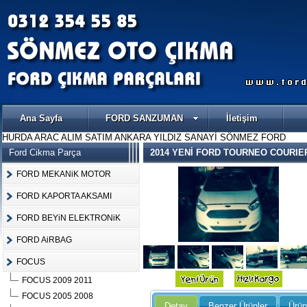
Ana Sayfa
FORD SANZUMAN
İletişim
HURDA ARAC ALIM SATIM ANKARA YILDIZ SANAYİ SÖNMEZ FORD
Ford Cikma Parça
2014 YENİ FORD TOURNEO COURIE
FORD MEKANiK MOTOR
FORD KAPORTA AKSAMI
FORD BEYiN ELEKTRONiK
FORD AiRBAG
FOCUS
FOCUS 2009 2011
FOCUS 2005 2008
Detay
Benzer Ürünler
Ürün