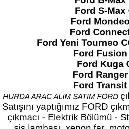
Ford B-Max 
Ford S-Max 
Ford Mondeo
Ford Connect
2017-2018 FORD RANGER
SOL ÖN KAPI DÖŞEMSİ
Ford Yeni Tourneo 
Ürün Kodu : 2017-2018 ford ranger şavft
Ford Fusion
Ford Kuga 
Ford Ranger
Ford Transi
2017-2018 ford ranger şavft
çı
HURDA ARAC ALIM SATIM FORD
Ürün Kodu : 2017-2018 ford ranger sol
ayna
Satışını yaptığımız FORD çıkma
çıkmacı - Elektrik Bölümü - Sto
sis lambası, xenon far, motor