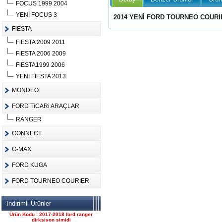
FOCUS 1999 2004
YENİ FOCUS 3
2014 YENİ FORD TOURNEO COURI
FiESTA
FiESTA 2009 2011
Ürün Kodu :
FiESTA 2006 2009
FiESTA1999 2006
YENİ FİESTA 2013
MONDEO
FORD TiCARi ARAÇLAR
FORD CONNECT ÇIKMA
ÇELİK JANT CANT
RANGER
Ürün Kodu : 2017-2018 ford ranger 2.2
komple motor
CONNECT
C-MAX
FORD KUGA
FORD TOURNEO COURIER
2017-2018 ford ranger 2.2
İndirimli Ürünler
komple motor
Ürün Kodu : 2017-2018 ford ranger
dirksiyon simidi