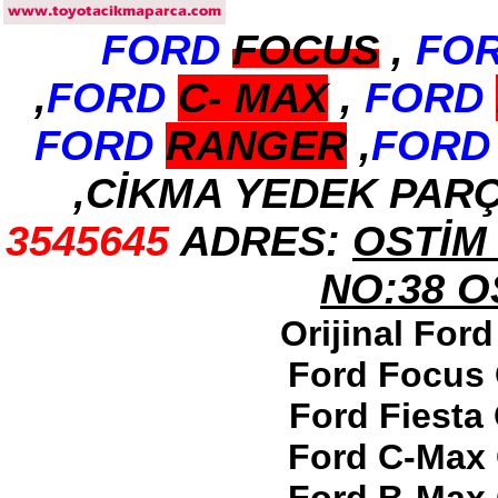
FORD
FOCUS
,
FO
2017-2018 ford ranger arka
tampon
Ürün Kodu : 2017-2018 ford ranger
,
FORD
C-
MAX
,
FORD
dirksiyon simidi
FORD
RANGER
,
FORD
,CİKMA YEDEK PAR
3545645
ADRES:
OSTİM 
2017-2018 ford ranger
dirksiyon simidi
Ürün Kodu : 2017-2018 FORD RANGER
NO:38 
konsul
Orijinal For
Ford Focus 
Ford Fiesta
2017-2018 FORD RANGER
Ford C-Max 
konsul
Ürün Kodu : 2017-2018 FORD RANGER
SOL ÖN KAPI DÖŞEMSİ