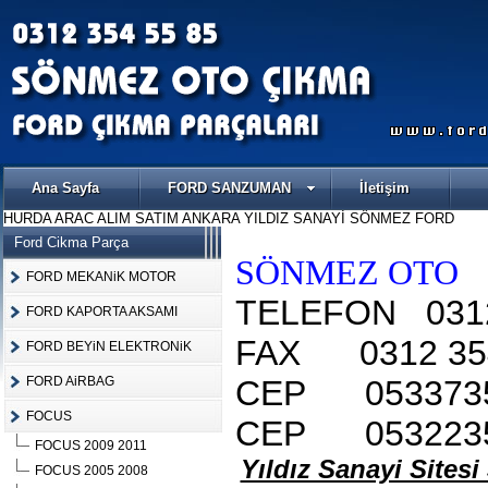
Ana Sayfa
FORD SANZUMAN
İletişim
HURDA ARAC ALIM SATIM ANKARA YILDIZ SANAYİ SÖNMEZ FORD
Ford Cikma Parça
SÖNMEZ OTO
FORD MEKANiK MOTOR
TELEFON 0312
FORD KAPORTA AKSAMI
FAX 0312 35
FORD BEYiN ELEKTRONiK
FORD AiRBAG
CEP 053373
FOCUS
CEP 0532235
FOCUS 2009 2011
Yıldız Sanayi Sitesi
FOCUS 2005 2008