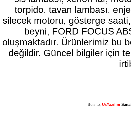
torpido, tavan lambası, enj
2017-2018 ford ranger sol
ayna
Ürün Kodu : 2017-2018 ford ranger abs
silecek motoru, gösterge sa
beyni
beyni, FORD FOCUS ABS b
oluşmaktadır. Ürünlerimiz bu 
değildir. Güncel bilgiler için
2017-2018 ford ranger abs
irt
beyni
Ürün Kodu : 2017-2018 ford ranger vitez
mekanizması
Bu site,
UsYazılım
Sana
2017-2018 ford ranger vitez
mekanizması
Ürün Kodu : 2017-2018 ford ranger arazi
şanzumanı