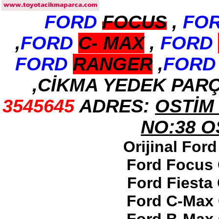
FORD
FOCUS
,
FO
2017-2018 ford ranger arka
tampon
Ürün Kodu : 2017-2018 ford ranger
,
FORD
C-
MAX
,
FORD
dirksiyon simidi
FORD
RANGER
,
FORD
,CİKMA YEDEK PAR
3545645
ADRES:
OSTİM 
2017-2018 ford ranger
dirksiyon simidi
Ürün Kodu : 2017-2018 FORD RANGER
NO:38 
konsul
Orijinal For
Ford Focus 
Ford Fiesta
2017-2018 FORD RANGER
Ford C-Max 
konsul
Ürün Kodu : 2017-2018 FORD RANGER
SOL ÖN KAPI DÖŞEMSİ