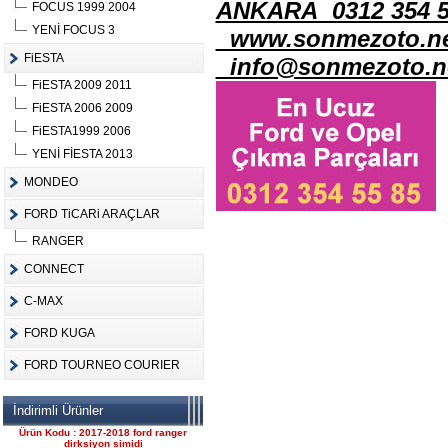
ANKARA 0312 354 5
FOCUS 1999 2004
YENİ FOCUS 3
www.sonmezoto.ne
FiESTA
info@sonmezoto.n
FiESTA 2009 2011
Ürün Kodu :
FiESTA 2006 2009
FiESTA1999 2006
YENİ FİESTA 2013
MONDEO
FORD TiCARi ARAÇLAR
FORD CONNECT ÇIKMA
ÇELİK JANT CANT
RANGER
Ürün Kodu : 2017-2018 ford ranger 2.2
komple motor
CONNECT
C-MAX
FORD KUGA
FORD TOURNEO COURIER
2017-2018 ford ranger 2.2
İndirimli Ürünler
komple motor
Ürün Kodu : 2017-2018 ford ranger
dirksiyon simidi