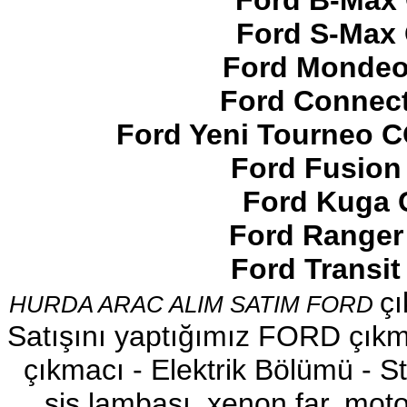
Ford B-Max 
Ford S-Max 
Ford Mondeo
Ford Connect
2017-2018 FORD RANGER
SOL ÖN KAPI DÖŞEMSİ
Ford Yeni Tourneo 
Ürün Kodu : 2017-2018 ford ranger şavft
Ford Fusion
Ford Kuga 
Ford Ranger
Ford Transi
2017-2018 ford ranger şavft
çı
HURDA ARAC ALIM SATIM FORD
Ürün Kodu : 2017-2018 ford ranger sol
ayna
Satışını yaptığımız FORD çıkma
çıkmacı - Elektrik Bölümü - Sto
sis lambası, xenon far, motor