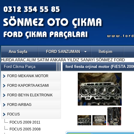
Ana Sayfa
FORD SANZUMAN
İletişim
HURDA ARAC ALIM SATIM ANKARA YILDIZ SANAYİ SÖNMEZ FORD
Ford Cikma Parça
ford fiesta orjinal motor (FiESTA 200
FORD MEKANiK MOTOR
FORD KAPORTA AKSAMI
FORD BEYiN ELEKTRONiK
FORD AiRBAG
FOCUS
FOCUS 2009 2011
FOCUS 2005 2008