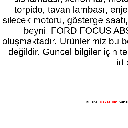
torpido, tavan lambası, enj
2017-2018 ford ranger sol
ayna
Ürün Kodu : 2017-2018 ford ranger abs
silecek motoru, gösterge sa
beyni
beyni, FORD FOCUS ABS b
oluşmaktadır. Ürünlerimiz bu 
değildir. Güncel bilgiler için
2017-2018 ford ranger abs
irt
beyni
Ürün Kodu : 2017-2018 ford ranger vitez
mekanizması
Bu site,
UsYazılım
Sana
2017-2018 ford ranger vitez
mekanizması
Ürün Kodu : 2017-2018 ford ranger arazi
şanzumanı