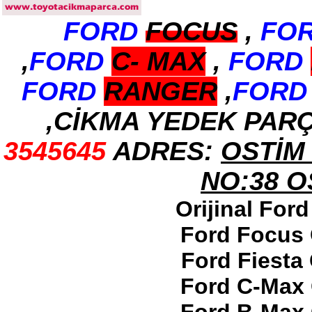
FORD
FOCUS
,
FO
2017-2018 ford ranger arka
tampon
Ürün Kodu : 2017-2018 ford ranger
,
FORD
C-
MAX
,
FORD
dirksiyon simidi
FORD
RANGER
,
FORD
,CİKMA YEDEK PAR
3545645
ADRES:
OSTİM 
2017-2018 ford ranger
dirksiyon simidi
Ürün Kodu : 2017-2018 FORD RANGER
NO:38 
konsul
Orijinal For
Ford Focus 
Ford Fiesta
2017-2018 FORD RANGER
Ford C-Max 
konsul
Ürün Kodu : 2017-2018 FORD RANGER
SOL ÖN KAPI DÖŞEMSİ