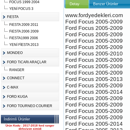
FOCUS 1999 2004
Detay
Benzer Ürünler
YENİ FOCUS 3
www.fordyedekleri.com
FiESTA
Ford Focus 2005-2009
FiESTA 2009 2011
Ürün Kodu :
Ford Focus 2005-2009
FiESTA 2006 2009
Ford Focus 2005-2009
FiESTA1999 2006
Ford Focus 2005-2009
YENİ FİESTA 2013
Ford Focus 2005-2009
Ford Focus 2005-2010
MONDEO
Ford Focus 2005-2009
FORD TiCARi ARAÇLAR
FORD CONNECT ÇIKMA
Ford Focus 2005-2009
ÇELİK JANT CANT
RANGER
Ford Focus 2005-2009
Ürün Kodu : 2017-2018 ford ranger 2.2
komple motor
CONNECT
Ford Focus 2005-2013
Ford Focus 2005-2009
C-MAX
Ford Focus 2005-2014
FORD KUGA
Ford Focus 2005-2009
Ford Focus 2005-2009
FORD TOURNEO COURIER
Ford Focus 2005-2009
2017-2018 ford ranger 2.2
Ford Focus 2005-2009
İndirimli Ürünler
komple motor
Ford Focus 2005-2014
Ürün Kodu : 2017-2018 ford ranger
dirksiyon simidi