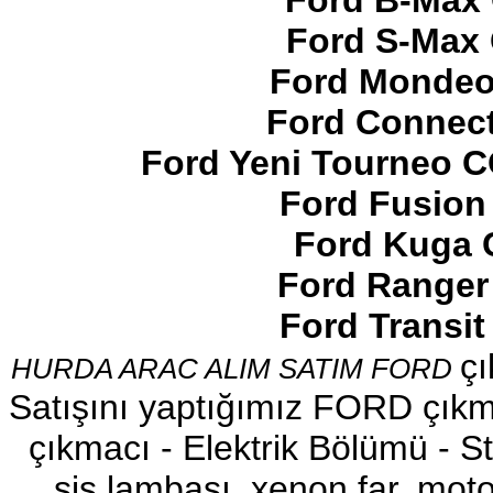
Ford B-Max 
Ford S-Max 
Ford Mondeo
Ford Connect
2017-2018 FORD RANGER
SOL ÖN KAPI DÖŞEMSİ
Ford Yeni Tourneo 
Ürün Kodu : 2017-2018 ford ranger şavft
Ford Fusion
Ford Kuga 
Ford Ranger
Ford Transi
2017-2018 ford ranger şavft
çı
HURDA ARAC ALIM SATIM FORD
Ürün Kodu : 2017-2018 ford ranger sol
ayna
Satışını yaptığımız FORD çıkma
çıkmacı - Elektrik Bölümü - Sto
sis lambası, xenon far, motor